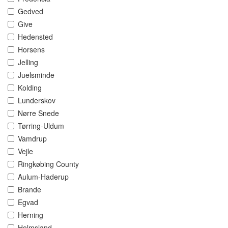
Gedved
Give
Hedensted
Horsens
Jelling
Juelsminde
Kolding
Lunderskov
Nørre Snede
Tørring-Uldum
Vamdrup
Vejle
Ringkøbing County
Aulum-Haderup
Brande
Egvad
Herning
Holmsland