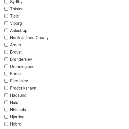
Sydthy
Thisted
Tjele
Viborg
Aalestrup
North Jutland County
Arden
Brovst
Brønderslev
Dronninglund
Farsø
Fjerritslev
Frederikshavn
Hadsund
Hals
Hirtshals
Hjørring
Hobro