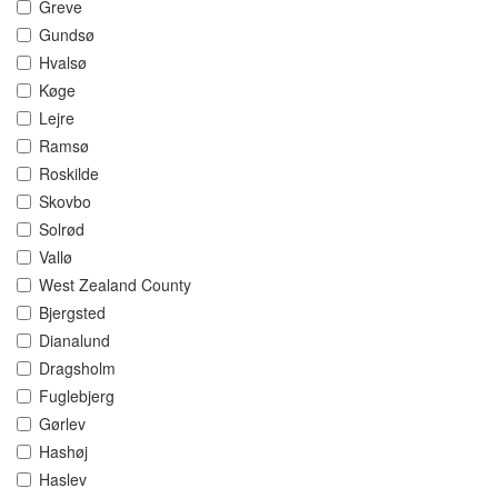
Greve
Gundsø
Hvalsø
Køge
Lejre
Ramsø
Roskilde
Skovbo
Solrød
Vallø
West Zealand County
Bjergsted
Dianalund
Dragsholm
Fuglebjerg
Gørlev
Hashøj
Haslev