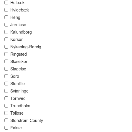
Holbæk
Hvidebæk
Høng
Jernløse
Kalundborg
Korsør
Nykøbing-Rørvig
Ringsted
Skælskør
Slagelse
Sorø
Stenlille
Svinninge
Tornved
Trundholm
Tølløse
Storstrøm County
Fakse