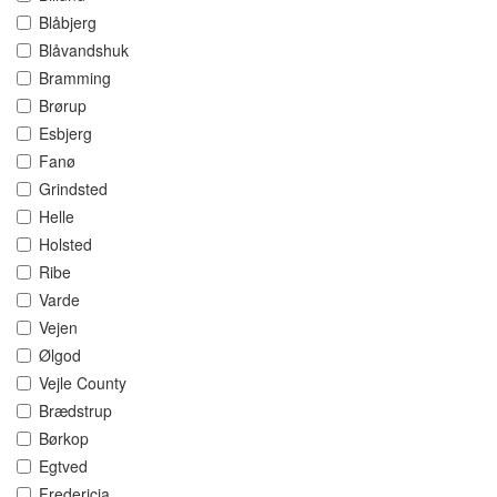
Blåbjerg
Blåvandshuk
Bramming
Brørup
Esbjerg
Fanø
Grindsted
Helle
Holsted
Ribe
Varde
Vejen
Ølgod
Vejle County
Brædstrup
Børkop
Egtved
Fredericia