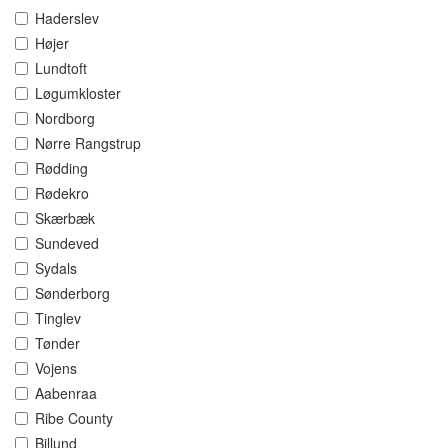
Haderslev
Højer
Lundtoft
Løgumkloster
Nordborg
Nørre Rangstrup
Rødding
Rødekro
Skærbæk
Sundeved
Sydals
Sønderborg
Tinglev
Tønder
Vojens
Aabenraa
Ribe County
Billund