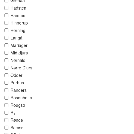
Grenaa
Hadsten
Hammel
Hinnerup
Hørning
Langå
Mariager
Midtdjurs
Nørhald
Nørre Djurs
Odder
Purhus
Randers
Rosenholm
Rougsø
Ry
Rønde
Samsø