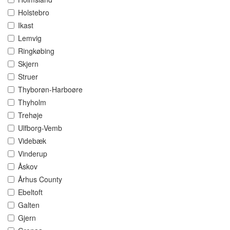
Holstebro
Ikast
Lemvig
Ringkøbing
Skjern
Struer
Thyborøn-Harboøre
Thyholm
Trehøje
Ulfborg-Vemb
Videbæk
Vinderup
Åskov
Århus County
Ebeltoft
Galten
Gjern