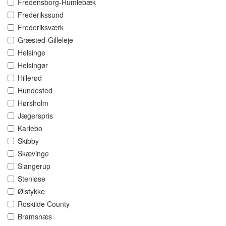
Fredensborg-Humlebæk
Frederikssund
Frederiksværk
Græsted-Gilleleje
Helsinge
Helsingør
Hillerød
Hundested
Hørsholm
Jægerspris
Karlebo
Skibby
Skævinge
Slangerup
Stenløse
Ølstykke
Roskilde County
Bramsnæs