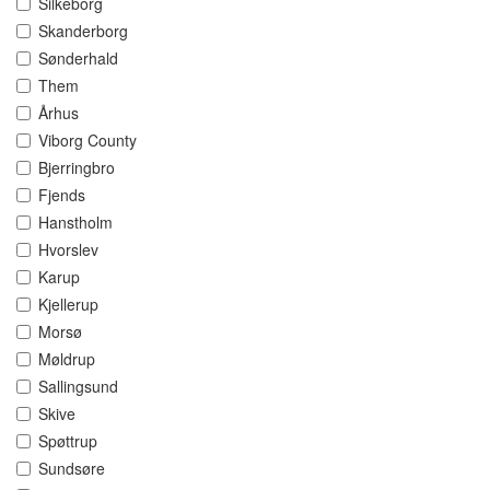
Silkeborg
Skanderborg
Sønderhald
Them
Århus
Viborg County
Bjerringbro
Fjends
Hanstholm
Hvorslev
Karup
Kjellerup
Morsø
Møldrup
Sallingsund
Skive
Spøttrup
Sundsøre