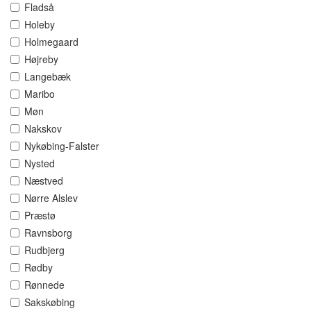
Fladså
Holeby
Holmegaard
Højreby
Langebæk
Maribo
Møn
Nakskov
Nykøbing-Falster
Nysted
Næstved
Nørre Alslev
Præstø
Ravnsborg
Rudbjerg
Rødby
Rønnede
Sakskøbing