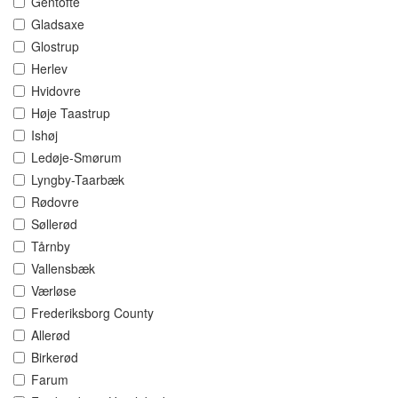
Gentofte
Gladsaxe
Glostrup
Herlev
Hvidovre
Høje Taastrup
Ishøj
Ledøje-Smørum
Lyngby-Taarbæk
Rødovre
Søllerød
Tårnby
Vallensbæk
Værløse
Frederiksborg County
Allerød
Birkerød
Farum