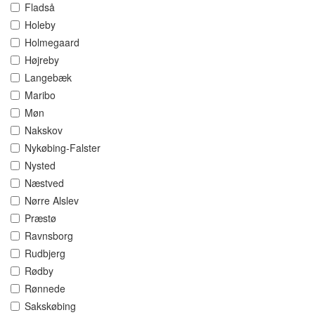
Fladså
Holeby
Holmegaard
Højreby
Langebæk
Maribo
Møn
Nakskov
Nykøbing-Falster
Nysted
Næstved
Nørre Alslev
Præstø
Ravnsborg
Rudbjerg
Rødby
Rønnede
Sakskøbing