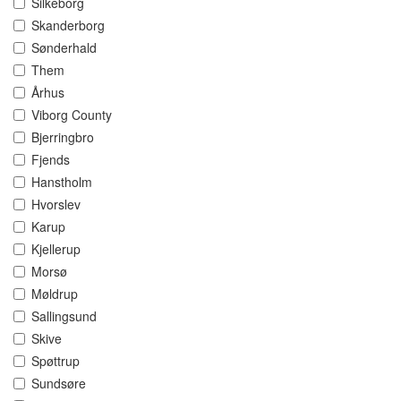
Silkeborg
Skanderborg
Sønderhald
Them
Århus
Viborg County
Bjerringbro
Fjends
Hanstholm
Hvorslev
Karup
Kjellerup
Morsø
Møldrup
Sallingsund
Skive
Spøttrup
Sundsøre