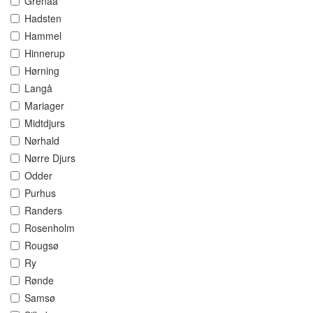
Grenaa
Hadsten
Hammel
Hinnerup
Hørning
Langå
Mariager
Midtdjurs
Nørhald
Nørre Djurs
Odder
Purhus
Randers
Rosenholm
Rougsø
Ry
Rønde
Samsø