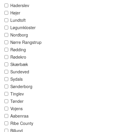
Haderslev
Højer
Lundtoft
Løgumkloster
Nordborg
Nørre Rangstrup
Rødding
Rødekro
Skærbæk
Sundeved
Sydals
Sønderborg
Tinglev
Tønder
Vojens
Aabenraa
Ribe County
Billund