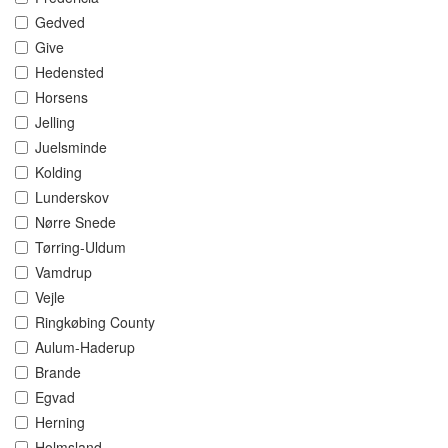
Gedved
Give
Hedensted
Horsens
Jelling
Juelsminde
Kolding
Lunderskov
Nørre Snede
Tørring-Uldum
Vamdrup
Vejle
Ringkøbing County
Aulum-Haderup
Brande
Egvad
Herning
Holmsland