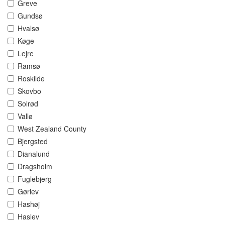
Greve
Gundsø
Hvalsø
Køge
Lejre
Ramsø
Roskilde
Skovbo
Solrød
Vallø
West Zealand County
Bjergsted
Dianalund
Dragsholm
Fuglebjerg
Gørlev
Hashøj
Haslev