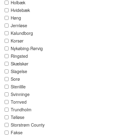
Holbæk
Hvidebæk
Høng
Jernløse
Kalundborg
Korsør
Nykøbing-Rørvig
Ringsted
Skælskør
Slagelse
Sorø
Stenlille
Svinninge
Tornved
Trundholm
Tølløse
Storstrøm County
Fakse