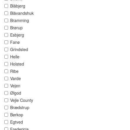
Blåbjerg
Blåvandshuk
Bramming
Brørup
Esbjerg
Fanø
Grindsted
Helle
Holsted
Ribe
Varde
Vejen
Ølgod
Vejle County
Brædstrup
Børkop
Egtved
Fredericia