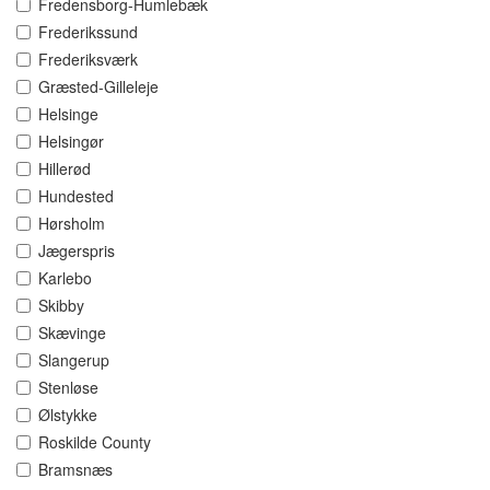
Fredensborg-Humlebæk
Frederikssund
Frederiksværk
Græsted-Gilleleje
Helsinge
Helsingør
Hillerød
Hundested
Hørsholm
Jægerspris
Karlebo
Skibby
Skævinge
Slangerup
Stenløse
Ølstykke
Roskilde County
Bramsnæs