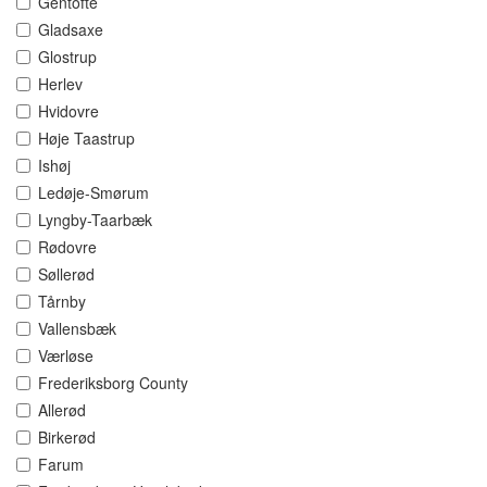
Gentofte
Gladsaxe
Glostrup
Herlev
Hvidovre
Høje Taastrup
Ishøj
Ledøje-Smørum
Lyngby-Taarbæk
Rødovre
Søllerød
Tårnby
Vallensbæk
Værløse
Frederiksborg County
Allerød
Birkerød
Farum