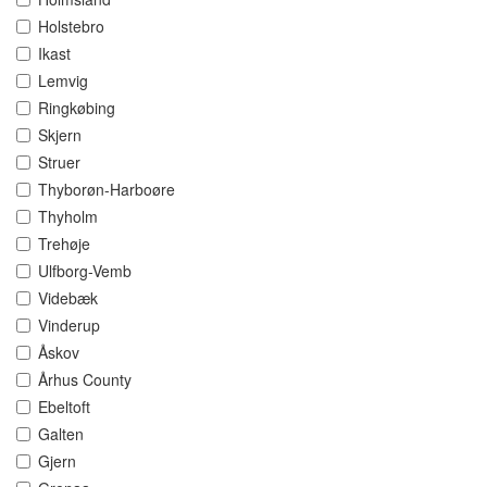
Holstebro
Ikast
Lemvig
Ringkøbing
Skjern
Struer
Thyborøn-Harboøre
Thyholm
Trehøje
Ulfborg-Vemb
Videbæk
Vinderup
Åskov
Århus County
Ebeltoft
Galten
Gjern