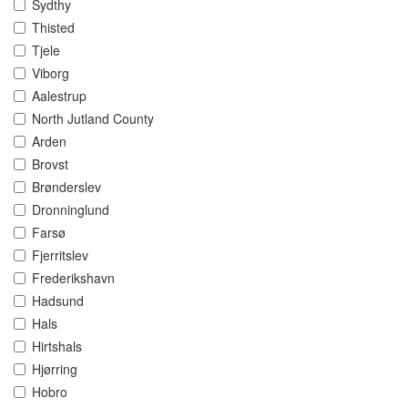
Sydthy
Thisted
Tjele
Viborg
Aalestrup
North Jutland County
Arden
Brovst
Brønderslev
Dronninglund
Farsø
Fjerritslev
Frederikshavn
Hadsund
Hals
Hirtshals
Hjørring
Hobro