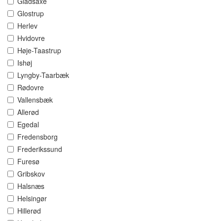
Gladsaxe
Glostrup
Herlev
Hvidovre
Høje-Taastrup
Ishøj
Lyngby-Taarbæk
Rødovre
Vallensbæk
Allerød
Egedal
Fredensborg
Frederikssund
Furesø
Gribskov
Halsnæs
Helsingør
Hillerød