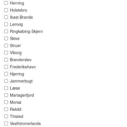
Herning
Holstebro
Ikast-Brande
Lemvig
Ringkøbing-Skjern
Skive
Struer
Viborg
Brønderslev
Frederikshavn
Hjørring
Jammerbugt
Læsø
Mariagerfjord
Morsø
Rebild
Thisted
Vesthimmerlands