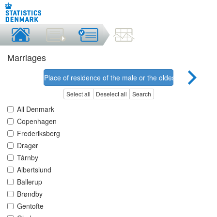
Marriages
Place of residence of the male or the oldest person
Select all
Deselect all
Search
All Denmark
Copenhagen
Frederiksberg
Dragør
Tårnby
Albertslund
Ballerup
Brøndby
Gentofte