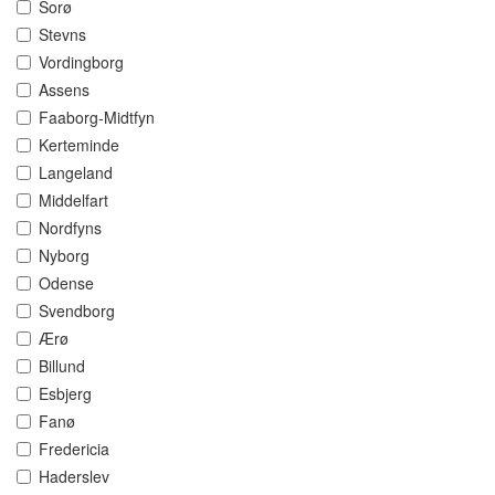
Sorø
Stevns
Vordingborg
Assens
Faaborg-Midtfyn
Kerteminde
Langeland
Middelfart
Nordfyns
Nyborg
Odense
Svendborg
Ærø
Billund
Esbjerg
Fanø
Fredericia
Haderslev