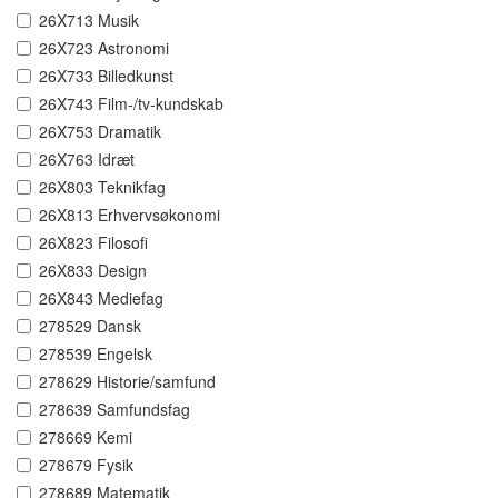
26X713 Musik
26X723 Astronomi
26X733 Billedkunst
26X743 Film-/tv-kundskab
26X753 Dramatik
26X763 Idræt
26X803 Teknikfag
26X813 Erhvervsøkonomi
26X823 Filosofi
26X833 Design
26X843 Mediefag
278529 Dansk
278539 Engelsk
278629 Historie/samfund
278639 Samfundsfag
278669 Kemi
278679 Fysik
278689 Matematik