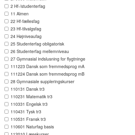
2 Hf-/studenterfag
11 Almen
22 Hf-fællesfag
23 Hf-tilvalgsfag
24 Højniveaufag
25 Studenterfag obligatorisk
26 Studenterfag mellemniveau
27 Gymnasial indslusning for flygtninge
111223 Dansk som fremmedsprog mA
111224 Dansk som fremmedsprog mB
28 Gymnasiale suppleringskurser
110131 Dansk tr3
110231 Matematik tr3
110331 Engelsk tr3
110431 Tysk tr3
110531 Fransk tr3
110601 Naturfag basis
112010 Læsekurser