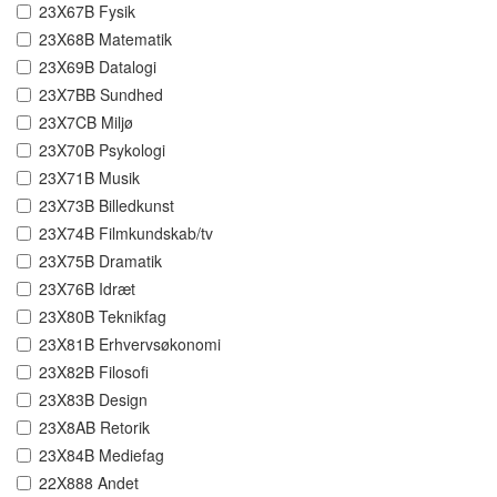
23X67B Fysik
23X68B Matematik
23X69B Datalogi
23X7BB Sundhed
23X7CB Miljø
23X70B Psykologi
23X71B Musik
23X73B Billedkunst
23X74B Filmkundskab/tv
23X75B Dramatik
23X76B Idræt
23X80B Teknikfag
23X81B Erhvervsøkonomi
23X82B Filosofi
23X83B Design
23X8AB Retorik
23X84B Mediefag
22X888 Andet