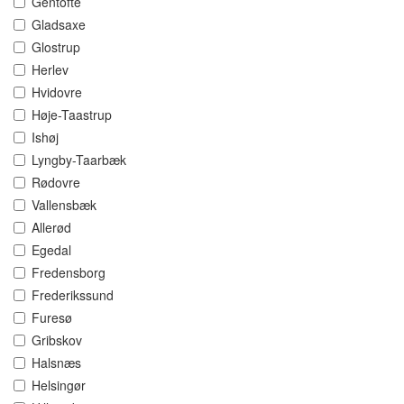
Gentofte
Gladsaxe
Glostrup
Herlev
Hvidovre
Høje-Taastrup
Ishøj
Lyngby-Taarbæk
Rødovre
Vallensbæk
Allerød
Egedal
Fredensborg
Frederikssund
Furesø
Gribskov
Halsnæs
Helsingør