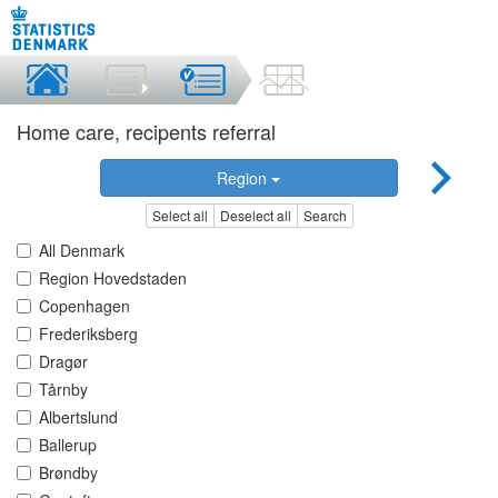
Home care, recipents referral
Region
Select all
Deselect all
Search
All Denmark
Region Hovedstaden
Copenhagen
Frederiksberg
Dragør
Tårnby
Albertslund
Ballerup
Brøndby