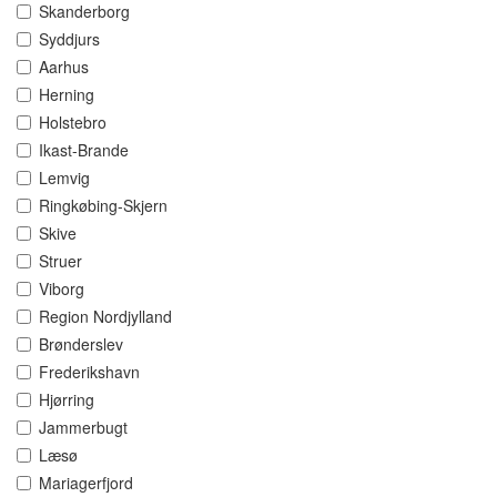
Skanderborg
Syddjurs
Aarhus
Herning
Holstebro
Ikast-Brande
Lemvig
Ringkøbing-Skjern
Skive
Struer
Viborg
Region Nordjylland
Brønderslev
Frederikshavn
Hjørring
Jammerbugt
Læsø
Mariagerfjord