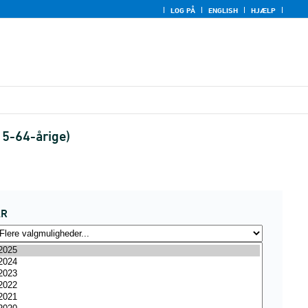
LOG PÅ
ENGLISH
HJÆLP
15-64-årige)
ÅR