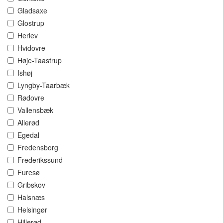
Gladsaxe
Glostrup
Herlev
Hvidovre
Høje-Taastrup
Ishøj
Lyngby-Taarbæk
Rødovre
Vallensbæk
Allerød
Egedal
Fredensborg
Frederikssund
Furesø
Gribskov
Halsnæs
Helsingør
Hillerød