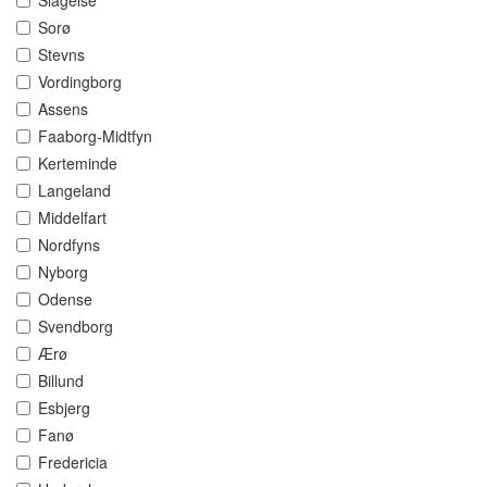
Slagelse
Sorø
Stevns
Vordingborg
Assens
Faaborg-Midtfyn
Kerteminde
Langeland
Middelfart
Nordfyns
Nyborg
Odense
Svendborg
Ærø
Billund
Esbjerg
Fanø
Fredericia