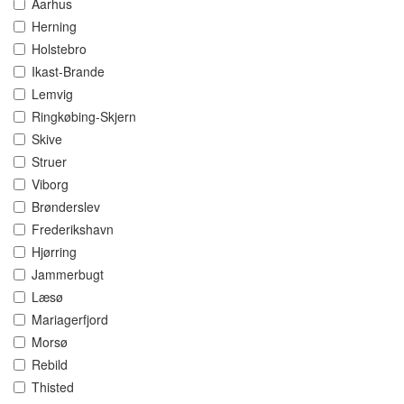
Aarhus
Herning
Holstebro
Ikast-Brande
Lemvig
Ringkøbing-Skjern
Skive
Struer
Viborg
Brønderslev
Frederikshavn
Hjørring
Jammerbugt
Læsø
Mariagerfjord
Morsø
Rebild
Thisted