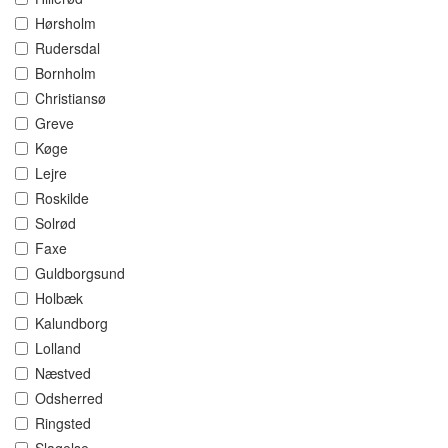
Hørsholm
Rudersdal
Bornholm
Christiansø
Greve
Køge
Lejre
Roskilde
Solrød
Faxe
Guldborgsund
Holbæk
Kalundborg
Lolland
Næstved
Odsherred
Ringsted