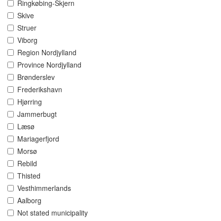
Ringkøbing-Skjern
Skive
Struer
Viborg
Region Nordjylland
Province Nordjylland
Brønderslev
Frederikshavn
Hjørring
Jammerbugt
Læsø
Mariagerfjord
Morsø
Rebild
Thisted
Vesthimmerlands
Aalborg
Not stated municipality