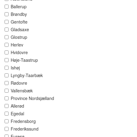
Ballerup
Brøndby
Gentofte
Gladsaxe
Glostrup
Herlev
Hvidovre
Høje-Taastrup
Ishøj
Lyngby-Taarbæk
Rødovre
Vallensbæk
Province Nordsjælland
Allerød
Egedal
Fredensborg
Frederikssund
Furesø