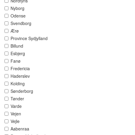
Nordfyns
Nyborg
Odense
Svendborg
Ærø
Province Sydjylland
Billund
Esbjerg
Fanø
Fredericia
Haderslev
Kolding
Sønderborg
Tønder
Varde
Vejen
Vejle
Aabenraa