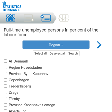
Full-time unemployed persons in per cent of the
labour force
Region
Select all
Deselect all
Search
All Denmark
Region Hovedstaden
Province Byen København
Copenhagen
Frederiksberg
Dragør
Tårnby
Province Københavns omegn
Albertslund