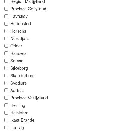
Region Midtjylland
Province Østjylland
Favrskov
Hedensted
Horsens
Norddjurs
Odder
Randers
Samsø
Silkeborg
Skanderborg
Syddjurs
Aarhus
Province Vestjylland
Herning
Holstebro
Ikast-Brande
Lemvig