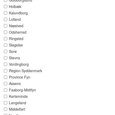
Guldborgsund
Holbæk
Kalundborg
Lolland
Næstved
Odsherred
Ringsted
Slagelse
Sorø
Stevns
Vordingborg
Region Syddanmark
Province Fyn
Assens
Faaborg-Midtfyn
Kerteminde
Langeland
Middelfart