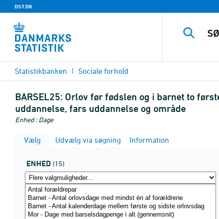
DST.DK
Statistikbanken
Sociale forhold
BARSEL25:
Orlov før fødslen og i barnet to før
uddannelse, fars uddannelse og område
Enhed : Dage
Vælg
Udvælg via søgning
Information
ENHED
(15)