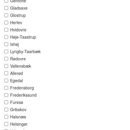
Gentofte
Gladsaxe
Glostrup
Herlev
Hvidovre
Høje-Taastrup
Ishøj
Lyngby-Taarbæk
Rødovre
Vallensbæk
Allerød
Egedal
Fredensborg
Frederikssund
Furesø
Gribskov
Halsnæs
Helsingør