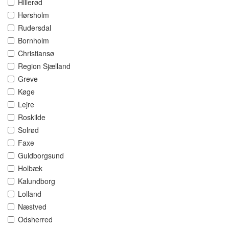
Hillerød
Hørsholm
Rudersdal
Bornholm
Christiansø
Region Sjælland
Greve
Køge
Lejre
Roskilde
Solrød
Faxe
Guldborgsund
Holbæk
Kalundborg
Lolland
Næstved
Odsherred