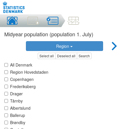
Midyear population (population 1. July)
Region
Select all
Deselect all
Search
All Denmark
Region Hovedstaden
Copenhagen
Frederiksberg
Dragør
Tårnby
Albertslund
Ballerup
Brøndby