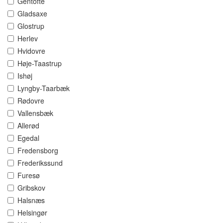
Gentofte
Gladsaxe
Glostrup
Herlev
Hvidovre
Høje-Taastrup
Ishøj
Lyngby-Taarbæk
Rødovre
Vallensbæk
Allerød
Egedal
Fredensborg
Frederikssund
Furesø
Gribskov
Halsnæs
Helsingør