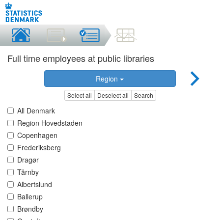
Full time employees at public libraries
Region
Select all
Deselect all
Search
All Denmark
Region Hovedstaden
Copenhagen
Frederiksberg
Dragør
Tårnby
Albertslund
Ballerup
Brøndby