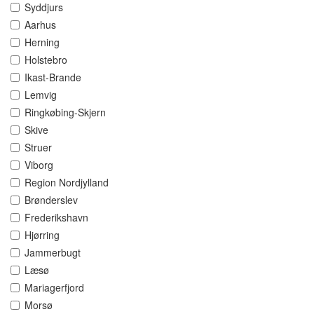
Syddjurs
Aarhus
Herning
Holstebro
Ikast-Brande
Lemvig
Ringkøbing-Skjern
Skive
Struer
Viborg
Region Nordjylland
Brønderslev
Frederikshavn
Hjørring
Jammerbugt
Læsø
Mariagerfjord
Morsø