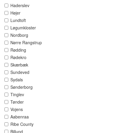
Haderslev
Højer
Lundtoft
Løgumkloster
Nordborg
Nørre Rangstrup
Rødding
Rødekro
Skærbæk
Sundeved
Sydals
Sønderborg
Tinglev
Tønder
Vojens
Aabenraa
Ribe County
Billund