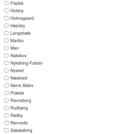
Fladså
Holeby
Holmegaard
Højreby
Langebæk
Maribo
Møn
Nakskov
Nykøbing-Falster
Nysted
Næstved
Nørre Alslev
Præstø
Ravnsborg
Rudbjerg
Rødby
Rønnede
Sakskøbing