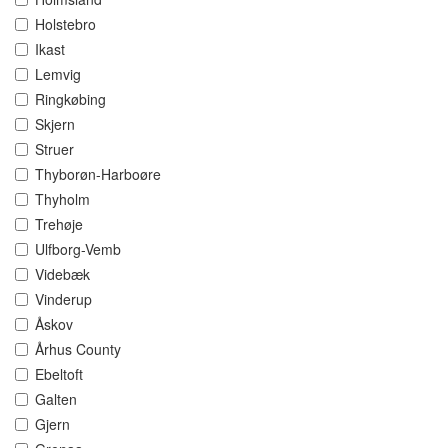
Holstebro
Ikast
Lemvig
Ringkøbing
Skjern
Struer
Thyborøn-Harboøre
Thyholm
Trehøje
Ulfborg-Vemb
Videbæk
Vinderup
Åskov
Århus County
Ebeltoft
Galten
Gjern