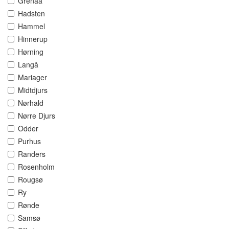
Grenaa
Hadsten
Hammel
Hinnerup
Hørning
Langå
Mariager
Midtdjurs
Nørhald
Nørre Djurs
Odder
Purhus
Randers
Rosenholm
Rougsø
Ry
Rønde
Samsø