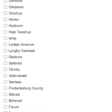
Gentofte
Gladsaxe
Glostrup
Herlev
Hvidovre
Høje Taastrup
Ishøj
Ledøje-Smørum
Lyngby-Taarbæk
Rødovre
Søllerød
Tårnby
Vallensbæk
Værløse
Frederiksborg County
Allerød
Birkerød
Farum