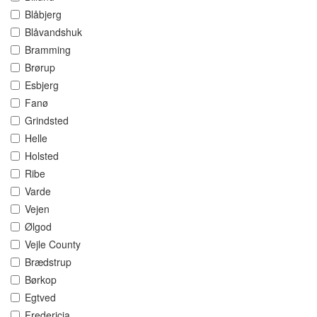
Blåbjerg
Blåvandshuk
Bramming
Brørup
Esbjerg
Fanø
Grindsted
Helle
Holsted
Ribe
Varde
Vejen
Ølgod
Vejle County
Brædstrup
Børkop
Egtved
Fredericia