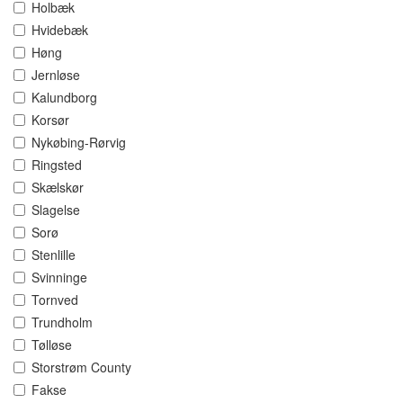
Holbæk
Hvidebæk
Høng
Jernløse
Kalundborg
Korsør
Nykøbing-Rørvig
Ringsted
Skælskør
Slagelse
Sorø
Stenlille
Svinninge
Tornved
Trundholm
Tølløse
Storstrøm County
Fakse