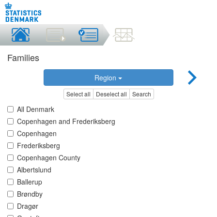
Families
Region
Select all
Deselect all
Search
All Denmark
Copenhagen and Frederiksberg
Copenhagen
Frederiksberg
Copenhagen County
Albertslund
Ballerup
Brøndby
Dragør