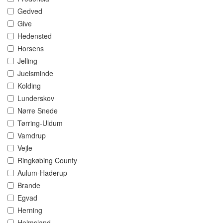
Gedved
Give
Hedensted
Horsens
Jelling
Juelsminde
Kolding
Lunderskov
Nørre Snede
Tørring-Uldum
Vamdrup
Vejle
Ringkøbing County
Aulum-Haderup
Brande
Egvad
Herning
Holmsland