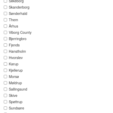
Silkeborg
Skanderborg
Sønderhald
Them
Århus
Viborg County
Bjerringbro
Fjends
Hanstholm
Hvorslev
Karup
Kjellerup
Morsø
Møldrup
Sallingsund
Skive
Spøttrup
Sundsøre