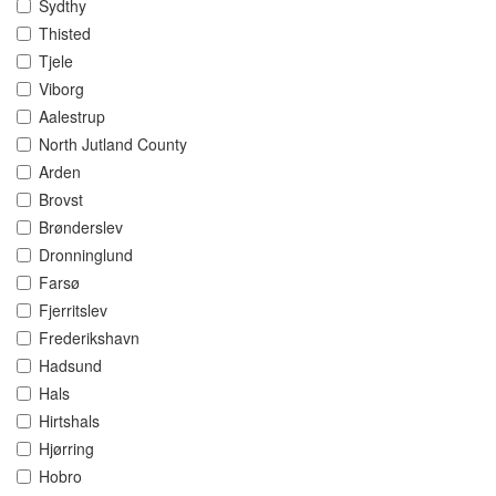
Sydthy
Thisted
Tjele
Viborg
Aalestrup
North Jutland County
Arden
Brovst
Brønderslev
Dronninglund
Farsø
Fjerritslev
Frederikshavn
Hadsund
Hals
Hirtshals
Hjørring
Hobro