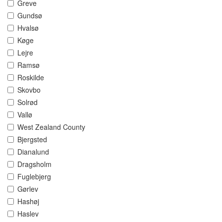
Greve
Gundsø
Hvalsø
Køge
Lejre
Ramsø
Roskilde
Skovbo
Solrød
Vallø
West Zealand County
Bjergsted
Dianalund
Dragsholm
Fuglebjerg
Gørlev
Hashøj
Haslev