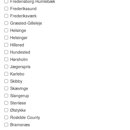
Fredensborg-Humlebæk
Frederikssund
Frederiksværk
Græsted-Gilleleje
Helsinge
Helsingør
Hillerød
Hundested
Hørsholm
Jægerspris
Karlebo
Skibby
Skævinge
Slangerup
Stenløse
Ølstykke
Roskilde County
Bramsnæs