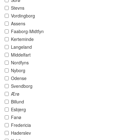
Sorø
Stevns
Vordingborg
Assens
Faaborg-Midtfyn
Kerteminde
Langeland
Middelfart
Nordfyns
Nyborg
Odense
Svendborg
Ærø
Billund
Esbjerg
Fanø
Fredericia
Haderslev