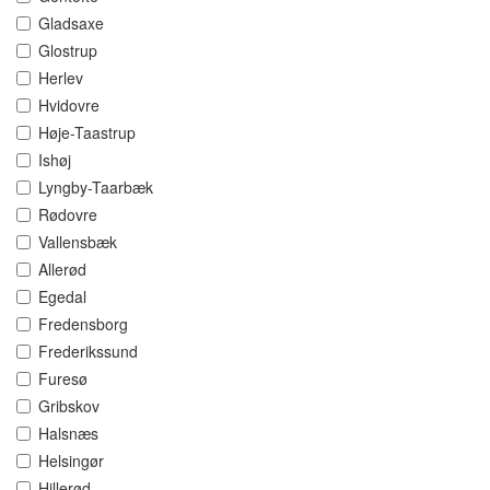
Gladsaxe
Glostrup
Herlev
Hvidovre
Høje-Taastrup
Ishøj
Lyngby-Taarbæk
Rødovre
Vallensbæk
Allerød
Egedal
Fredensborg
Frederikssund
Furesø
Gribskov
Halsnæs
Helsingør
Hillerød