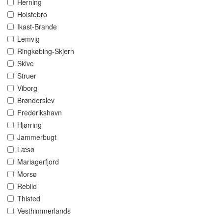
Herning
Holstebro
Ikast-Brande
Lemvig
Ringkøbing-Skjern
Skive
Struer
Viborg
Brønderslev
Frederikshavn
Hjørring
Jammerbugt
Læsø
Mariagerfjord
Morsø
Rebild
Thisted
Vesthimmerlands