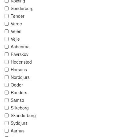
Kolding
Sønderborg
Tønder
Varde
Vejen
Vejle
Aabenraa
Favrskov
Hedensted
Horsens
Norddjurs
Odder
Randers
Samsø
Silkeborg
Skanderborg
Syddjurs
Aarhus