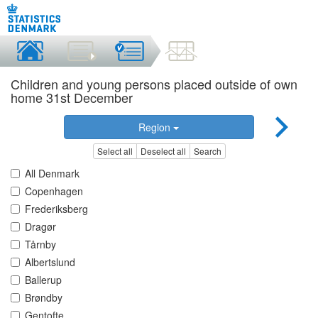
Children and young persons placed outside of own
home 31st December
Region
Select all
Deselect all
Search
All Denmark
Copenhagen
Frederiksberg
Dragør
Tårnby
Albertslund
Ballerup
Brøndby
Gentofte