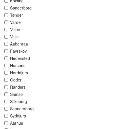
Kolding
Sønderborg
Tønder
Varde
Vejen
Vejle
Aabenraa
Favrskov
Hedensted
Horsens
Norddjurs
Odder
Randers
Samsø
Silkeborg
Skanderborg
Syddjurs
Aarhus