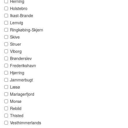
Herning
Holstebro
Ikast-Brande
Lemvig
Ringkøbing-Skjern
Skive
Struer
Viborg
Brønderslev
Frederikshavn
Hjørring
Jammerbugt
Læsø
Mariagerfjord
Morsø
Rebild
Thisted
Vesthimmerlands