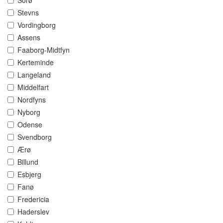
Sorø
Stevns
Vordingborg
Assens
Faaborg-Midtfyn
Kerteminde
Langeland
Middelfart
Nordfyns
Nyborg
Odense
Svendborg
Ærø
Billund
Esbjerg
Fanø
Fredericia
Haderslev