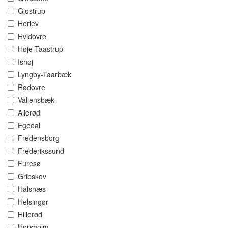
Glostrup
Herlev
Hvidovre
Høje-Taastrup
Ishøj
Lyngby-Taarbæk
Rødovre
Vallensbæk
Allerød
Egedal
Fredensborg
Frederikssund
Furesø
Gribskov
Halsnæs
Helsingør
Hillerød
Hørsholm