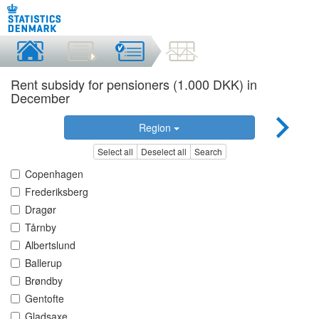
Rent subsidy for pensioners (1.000 DKK) in
December
Region
Select all
Deselect all
Search
Copenhagen
Frederiksberg
Dragør
Tårnby
Albertslund
Ballerup
Brøndby
Gentofte
Gladsaxe