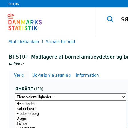
DST.DK
Statistikbanken
Sociale forhold
BTS101:
Modtagere af børnefamilieydelser og bør
Enhed : -
Vælg
Udvælg via søgning
Information
OMRÅDE
(100)