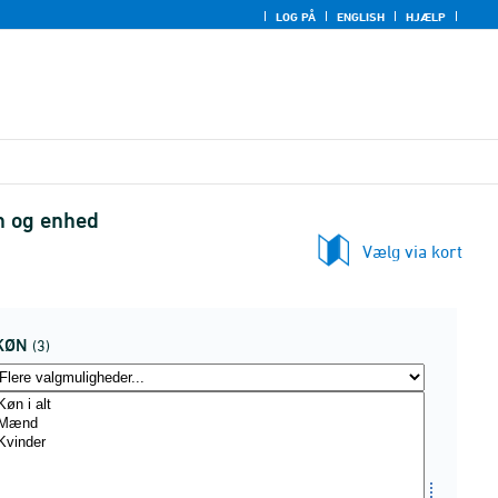
LOG PÅ
ENGLISH
HJÆLP
rn og enhed
Vælg via kort
KØN
(3)