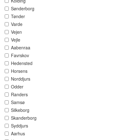
Kolding
Sønderborg
Tønder
Varde
Vejen
Vejle
Aabenraa
Favrskov
Hedensted
Horsens
Norddjurs
Odder
Randers
Samsø
Silkeborg
Skanderborg
Syddjurs
Aarhus