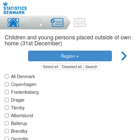
Children and young persons placed outside of own
home (31st December)
Region
Select all
Deselect all
Search
All Denmark
Copenhagen
Frederiksberg
Dragør
Tårnby
Albertslund
Ballerup
Brøndby
Gentofte