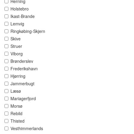
Herning
Holstebro
Ikast-Brande
Lemvig
Ringkøbing-Skjern
Skive
Struer
Viborg
Brønderslev
Frederikshavn
Hjørring
Jammerbugt
Læsø
Mariagerfjord
Morsø
Rebild
Thisted
Vesthimmerlands