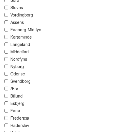
Sorø
Stevns
Vordingborg
Assens
Faaborg-Midtfyn
Kerteminde
Langeland
Middelfart
Nordfyns
Nyborg
Odense
Svendborg
Ærø
Billund
Esbjerg
Fanø
Fredericia
Haderslev