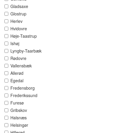
Gladsaxe
Glostrup
Herlev
Hvidovre
Høje-Taastrup
Ishøj
Lyngby-Taarbæk
Rødovre
Vallensbæk
Allerød
Egedal
Fredensborg
Frederikssund
Furesø
Gribskov
Halsnæs
Helsingør
Hillerød