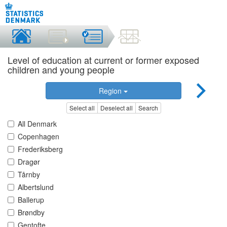
Level of education at current or former exposed
children and young people
Region
Select all
Deselect all
Search
All Denmark
Copenhagen
Frederiksberg
Dragør
Tårnby
Albertslund
Ballerup
Brøndby
Gentofte