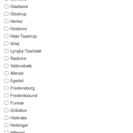
Gladsaxe
Glostrup
Herlev
Hvidovre
Høje-Taastrup
Ishøj
Lyngby-Taarbæk
Rødovre
Vallensbæk
Allerød
Egedal
Fredensborg
Frederikssund
Furesø
Gribskov
Halsnæs
Helsingør
Hillerød