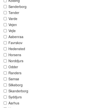
Kolding
Sønderborg
Tønder
Varde
Vejen
Vejle
Aabenraa
Favrskov
Hedensted
Horsens
Norddjurs
Odder
Randers
Samsø
Silkeborg
Skanderborg
Syddjurs
Aarhus