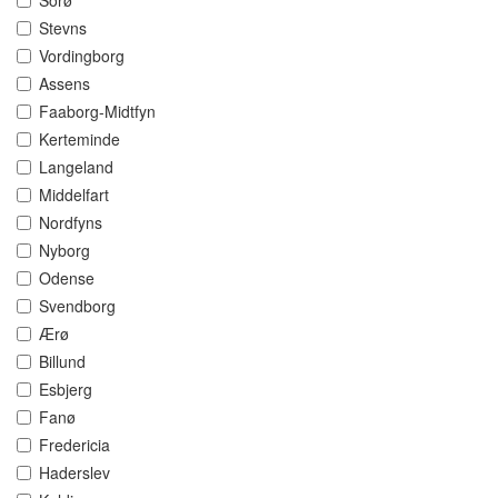
Sorø
Stevns
Vordingborg
Assens
Faaborg-Midtfyn
Kerteminde
Langeland
Middelfart
Nordfyns
Nyborg
Odense
Svendborg
Ærø
Billund
Esbjerg
Fanø
Fredericia
Haderslev