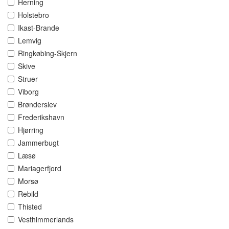
Herning
Holstebro
Ikast-Brande
Lemvig
Ringkøbing-Skjern
Skive
Struer
Viborg
Brønderslev
Frederikshavn
Hjørring
Jammerbugt
Læsø
Mariagerfjord
Morsø
Rebild
Thisted
Vesthimmerlands