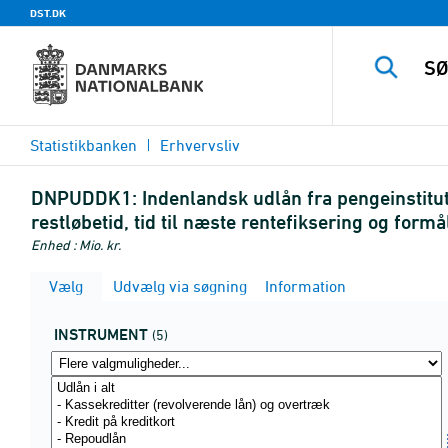
DST.DK
Statistikbanken
Erhvervsliv
DNPUDDK1:
Indenlandsk udlån fra pengeinstitutt
restløbetid, tid til næste rentefiksering og formå
Enhed : Mio. kr.
Vælg
Udvælg via søgning
Information
INSTRUMENT
(5)