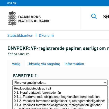
DST.DK
Statistikbanken
Økonomi
DNVPDKR:
VP-registrerede papirer, særligt om 
Enhed : Mio. kr.
Vælg
Udvælg via søgning
Information
PAPIRTYPE
(7)