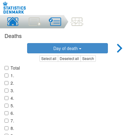
Deaths
Day of death
Select all
Deselect all
Search
Total
1.
2.
3.
4.
5.
6.
7.
8.