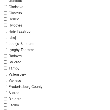
Gentofte
Gladsaxe
Glostrup
Herlev
Hvidovre
Høje Taastrup
Ishøj
Ledøje-Smørum
Lyngby-Taarbæk
Rødovre
Søllerød
Tårnby
Vallensbæk
Værløse
Frederiksborg County
Allerød
Birkerød
Farum