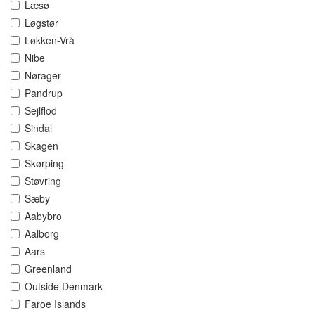
Læsø
Løgstør
Løkken-Vrå
Nibe
Nørager
Pandrup
Sejlflod
Sindal
Skagen
Skørping
Støvring
Sæby
Aabybro
Aalborg
Aars
Greenland
Outside Denmark
Faroe Islands