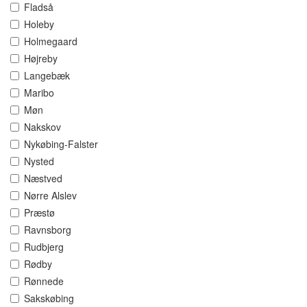
Fladså
Holeby
Holmegaard
Højreby
Langebæk
Maribo
Møn
Nakskov
Nykøbing-Falster
Nysted
Næstved
Nørre Alslev
Præstø
Ravnsborg
Rudbjerg
Rødby
Rønnede
Sakskøbing