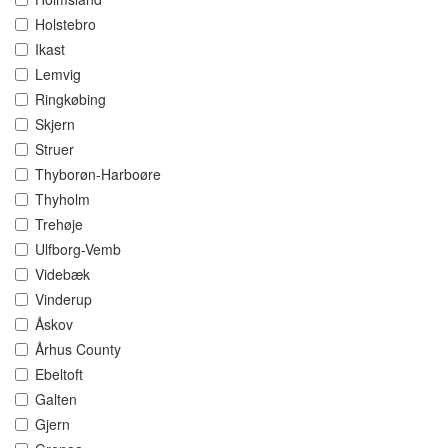
Holstebro
Ikast
Lemvig
Ringkøbing
Skjern
Struer
Thyborøn-Harboøre
Thyholm
Trehøje
Ulfborg-Vemb
Videbæk
Vinderup
Åskov
Århus County
Ebeltoft
Galten
Gjern