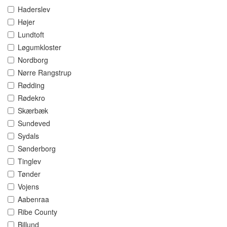
Haderslev
Højer
Lundtoft
Løgumkloster
Nordborg
Nørre Rangstrup
Rødding
Rødekro
Skærbæk
Sundeved
Sydals
Sønderborg
Tinglev
Tønder
Vojens
Aabenraa
Ribe County
Billund