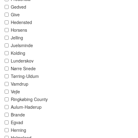
Gedved
Give
Hedensted
Horsens
Jelling
Juelsminde
Kolding
Lunderskov
Nørre Snede
Tørring-Uldum
Vamdrup
Vejle
Ringkøbing County
Aulum-Haderup
Brande
Egvad
Herning
Holmsland