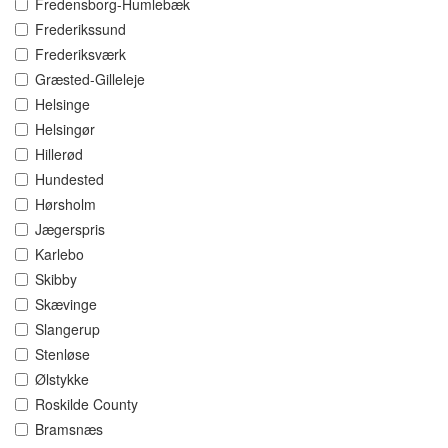
Fredensborg-Humlebæk
Frederikssund
Frederiksværk
Græsted-Gilleleje
Helsinge
Helsingør
Hillerød
Hundested
Hørsholm
Jægerspris
Karlebo
Skibby
Skævinge
Slangerup
Stenløse
Ølstykke
Roskilde County
Bramsnæs