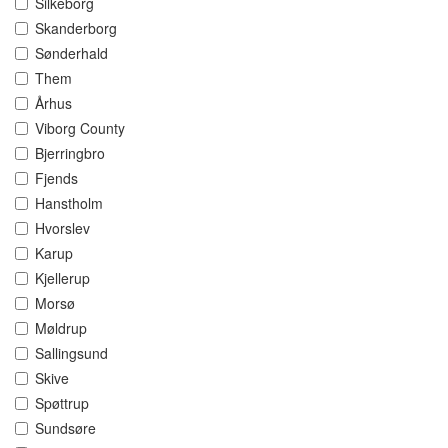
Silkeborg
Skanderborg
Sønderhald
Them
Århus
Viborg County
Bjerringbro
Fjends
Hanstholm
Hvorslev
Karup
Kjellerup
Morsø
Møldrup
Sallingsund
Skive
Spøttrup
Sundsøre