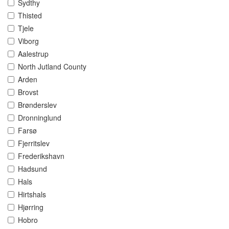
Sydthy
Thisted
Tjele
Viborg
Aalestrup
North Jutland County
Arden
Brovst
Brønderslev
Dronninglund
Farsø
Fjerritslev
Frederikshavn
Hadsund
Hals
Hirtshals
Hjørring
Hobro