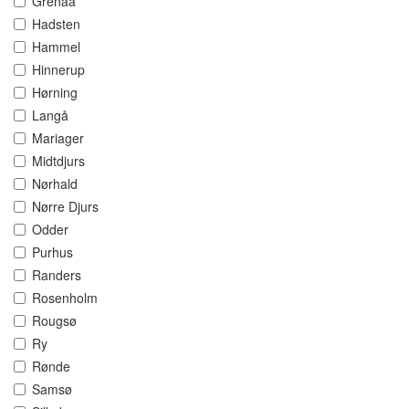
Grenaa
Hadsten
Hammel
Hinnerup
Hørning
Langå
Mariager
Midtdjurs
Nørhald
Nørre Djurs
Odder
Purhus
Randers
Rosenholm
Rougsø
Ry
Rønde
Samsø