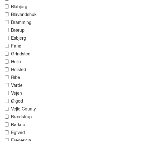
Blåbjerg
Blåvandshuk
Bramming
Brørup
Esbjerg
Fanø
Grindsted
Helle
Holsted
Ribe
Varde
Vejen
Ølgod
Vejle County
Brædstrup
Børkop
Egtved
Fredericia