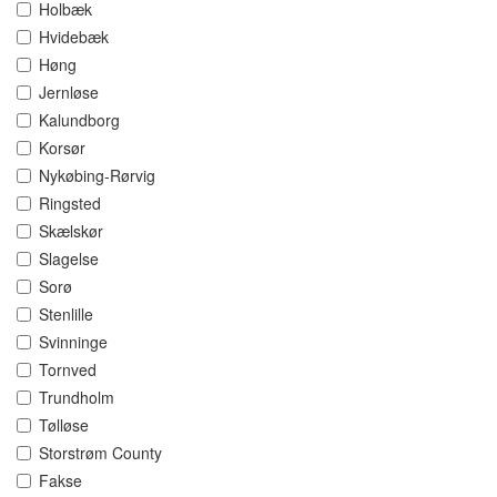
Holbæk
Hvidebæk
Høng
Jernløse
Kalundborg
Korsør
Nykøbing-Rørvig
Ringsted
Skælskør
Slagelse
Sorø
Stenlille
Svinninge
Tornved
Trundholm
Tølløse
Storstrøm County
Fakse