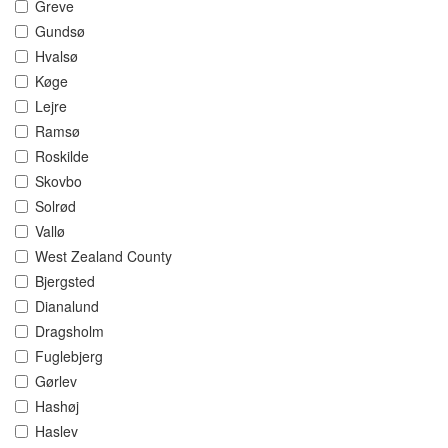
Greve
Gundsø
Hvalsø
Køge
Lejre
Ramsø
Roskilde
Skovbo
Solrød
Vallø
West Zealand County
Bjergsted
Dianalund
Dragsholm
Fuglebjerg
Gørlev
Hashøj
Haslev