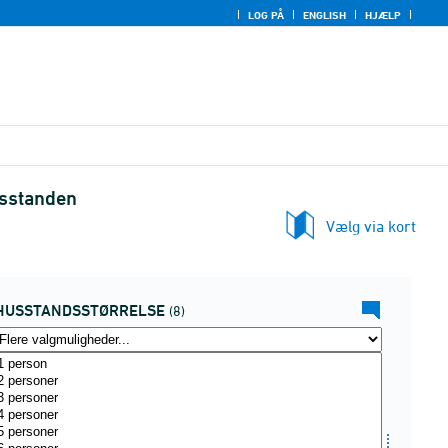
LOG PÅ
ENGLISH
HJÆLP
usstanden
Vælg via kort
HUSSTANDSSTØRRELSE
(8)