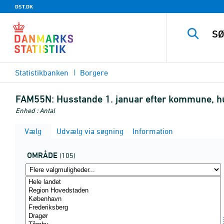
DST.DK
Statistikbanken
Borgere
FAM55N:
Husstande 1. januar efter kommune, hu
Enhed : Antal
Vælg
Udvælg via søgning
Information
OMRÅDE
(105)