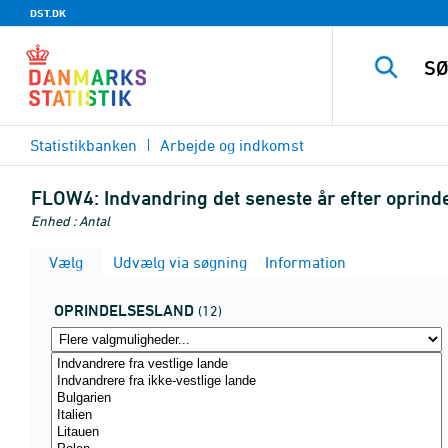
DST.DK
Statistikbanken
Arbejde og indkomst
FLOW4:
Indvandring det seneste år efter oprin
Enhed : Antal
Vælg
Udvælg via søgning
Information
OPRINDELSESLAND
(12)