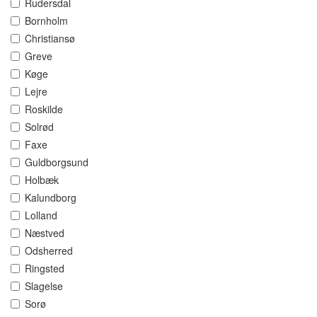
Rudersdal
Bornholm
Christiansø
Greve
Køge
Lejre
Roskilde
Solrød
Faxe
Guldborgsund
Holbæk
Kalundborg
Lolland
Næstved
Odsherred
Ringsted
Slagelse
Sorø