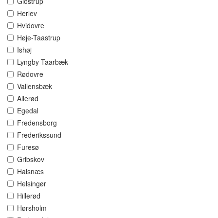
Glostrup
Herlev
Hvidovre
Høje-Taastrup
Ishøj
Lyngby-Taarbæk
Rødovre
Vallensbæk
Allerød
Egedal
Fredensborg
Frederikssund
Furesø
Gribskov
Halsnæs
Helsingør
Hillerød
Hørsholm