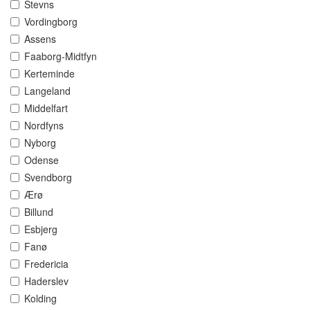
Stevns
Vordingborg
Assens
Faaborg-Midtfyn
Kerteminde
Langeland
Middelfart
Nordfyns
Nyborg
Odense
Svendborg
Ærø
Billund
Esbjerg
Fanø
Fredericia
Haderslev
Kolding