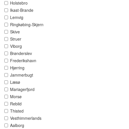
Holstebro
Ikast-Brande
Lemvig
Ringkøbing-Skjern
Skive
Struer
Viborg
Brønderslev
Frederikshavn
Hjørring
Jammerbugt
Læsø
Mariagerfjord
Morsø
Rebild
Thisted
Vesthimmerlands
Aalborg