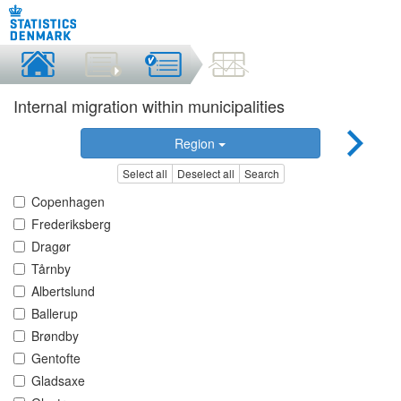
Internal migration within municipalities
Region
Select all
Deselect all
Search
Copenhagen
Frederiksberg
Dragør
Tårnby
Albertslund
Ballerup
Brøndby
Gentofte
Gladsaxe