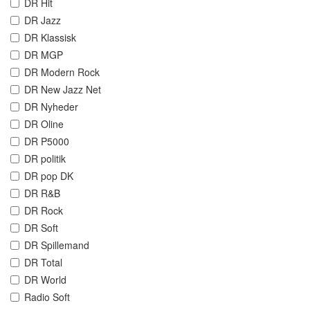
DR Hit
DR Jazz
DR Klassisk
DR MGP
DR Modern Rock
DR New Jazz Net
DR Nyheder
DR Oline
DR P5000
DR politik
DR pop DK
DR R&B
DR Rock
DR Soft
DR Spillemand
DR Total
DR World
Radio Soft