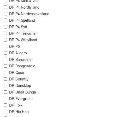
DR P4 Midt & Vest
DR P4 Nordjylland
DR P4 Nordvestsjælland
DR P4 Sjælland
DR P4 Syd
DR P4 Trekanten
DR P4 Østjylland
DR P5
DR Allegro
DR Barometer
DR Boogieradio
DR Coco
DR Country
DR Dansktop
DR Unga Bunga
DR Evergreen
DR Folk
DR Hip Hop