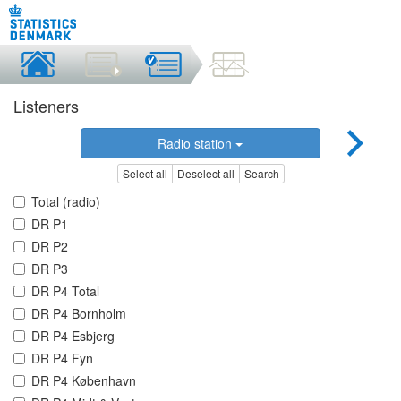
Listeners
Radio station
Select all
Deselect all
Search
Total (radio)
DR P1
DR P2
DR P3
DR P4 Total
DR P4 Bornholm
DR P4 Esbjerg
DR P4 Fyn
DR P4 København