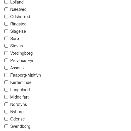
Lolland
Næstved
Odsherred
Ringsted
Slagelse
Sorø
Stevns
Vordingborg
Province Fyn
Assens
Faaborg-Midtfyn
Kerteminde
Langeland
Middelfart
Nordfyns
Nyborg
Odense
Svendborg