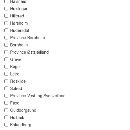
Halsnæs
Helsingør
Hillerød
Hørsholm
Rudersdal
Province Bornholm
Bornholm
Province Østsjælland
Greve
Køge
Lejre
Roskilde
Solrød
Province Vest- og Sydsjælland
Faxe
Guldborgsund
Holbæk
Kalundborg