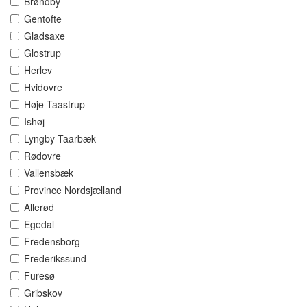
Brøndby
Gentofte
Gladsaxe
Glostrup
Herlev
Hvidovre
Høje-Taastrup
Ishøj
Lyngby-Taarbæk
Rødovre
Vallensbæk
Province Nordsjælland
Allerød
Egedal
Fredensborg
Frederikssund
Furesø
Gribskov