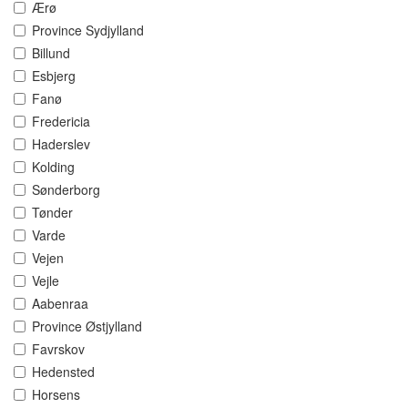
Ærø
Province Sydjylland
Billund
Esbjerg
Fanø
Fredericia
Haderslev
Kolding
Sønderborg
Tønder
Varde
Vejen
Vejle
Aabenraa
Province Østjylland
Favrskov
Hedensted
Horsens