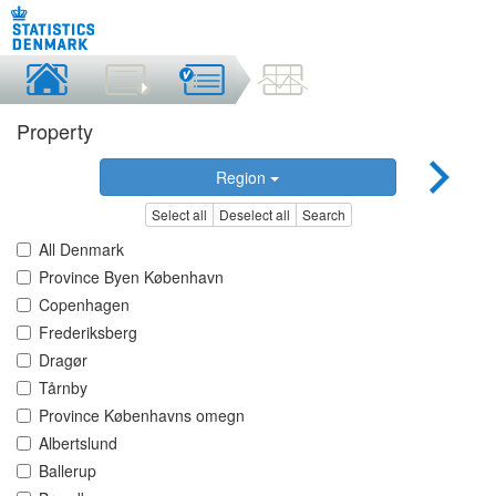
Property
Region
Select all
Deselect all
Search
All Denmark
Province Byen København
Copenhagen
Frederiksberg
Dragør
Tårnby
Province Københavns omegn
Albertslund
Ballerup