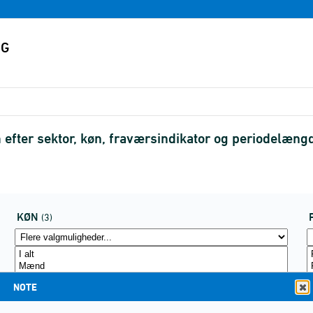
efter sektor, køn, fraværsindikator og periodelæng
KØN
(3)
NOTE