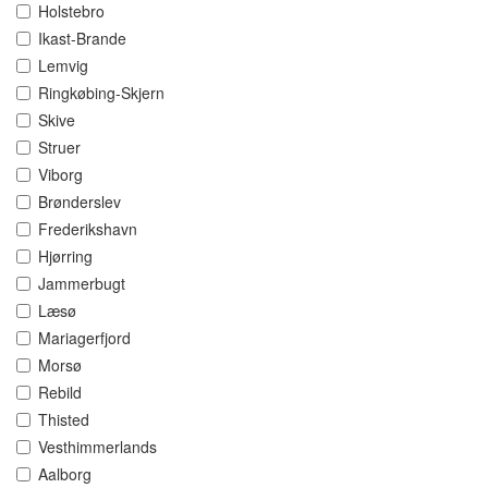
Holstebro
Ikast-Brande
Lemvig
Ringkøbing-Skjern
Skive
Struer
Viborg
Brønderslev
Frederikshavn
Hjørring
Jammerbugt
Læsø
Mariagerfjord
Morsø
Rebild
Thisted
Vesthimmerlands
Aalborg