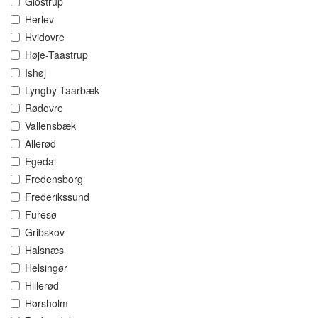
Glostrup
Herlev
Hvidovre
Høje-Taastrup
Ishøj
Lyngby-Taarbæk
Rødovre
Vallensbæk
Allerød
Egedal
Fredensborg
Frederikssund
Furesø
Gribskov
Halsnæs
Helsingør
Hillerød
Hørsholm