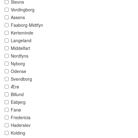
Stevns
Vordingborg
Assens
Faaborg-Midtfyn
Kerteminde
Langeland
Middelfart
Nordfyns
Nyborg
Odense
Svendborg
Ærø
Billund
Esbjerg
Fanø
Fredericia
Haderslev
Kolding