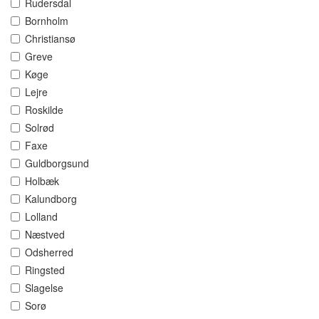
Rudersdal
Bornholm
Christiansø
Greve
Køge
Lejre
Roskilde
Solrød
Faxe
Guldborgsund
Holbæk
Kalundborg
Lolland
Næstved
Odsherred
Ringsted
Slagelse
Sorø