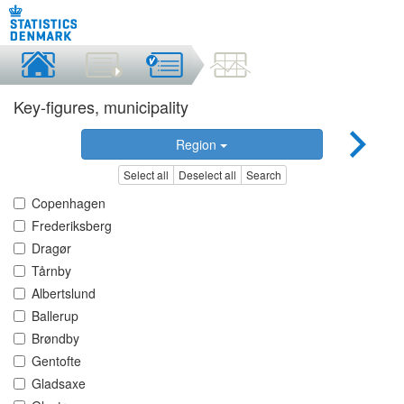
Key-figures, municipality
Region
Select all
Deselect all
Search
Copenhagen
Frederiksberg
Dragør
Tårnby
Albertslund
Ballerup
Brøndby
Gentofte
Gladsaxe