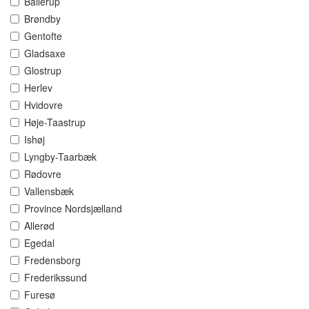
Ballerup
Brøndby
Gentofte
Gladsaxe
Glostrup
Herlev
Hvidovre
Høje-Taastrup
Ishøj
Lyngby-Taarbæk
Rødovre
Vallensbæk
Province Nordsjælland
Allerød
Egedal
Fredensborg
Frederikssund
Furesø