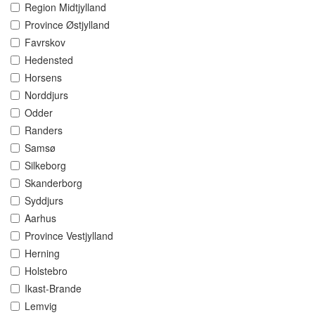
Region Midtjylland
Province Østjylland
Favrskov
Hedensted
Horsens
Norddjurs
Odder
Randers
Samsø
Silkeborg
Skanderborg
Syddjurs
Aarhus
Province Vestjylland
Herning
Holstebro
Ikast-Brande
Lemvig