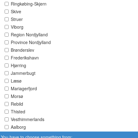
Ringkøbing-Skjern
Skive
Struer
Viborg
Region Nordjylland
Province Nordjylland
Brønderslev
Frederikshavn
Hjørring
Jammerbugt
Læsø
Mariagerfjord
Morsø
Rebild
Thisted
Vesthimmerlands
Aalborg
You have to choose something from: