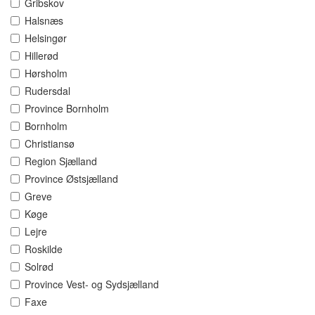
Gribskov
Halsnæs
Helsingør
Hillerød
Hørsholm
Rudersdal
Province Bornholm
Bornholm
Christiansø
Region Sjælland
Province Østsjælland
Greve
Køge
Lejre
Roskilde
Solrød
Province Vest- og Sydsjælland
Faxe