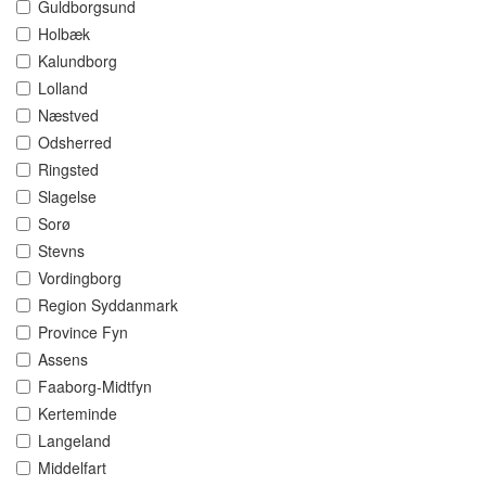
Guldborgsund
Holbæk
Kalundborg
Lolland
Næstved
Odsherred
Ringsted
Slagelse
Sorø
Stevns
Vordingborg
Region Syddanmark
Province Fyn
Assens
Faaborg-Midtfyn
Kerteminde
Langeland
Middelfart