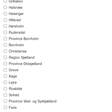
Gribskov
Halsnæs
Helsingør
Hillerød
Hørsholm
Rudersdal
Province Bornholm
Bornholm
Christiansø
Region Sjælland
Province Østsjælland
Greve
Køge
Lejre
Roskilde
Solrød
Province Vest- og Sydsjælland
Faxe