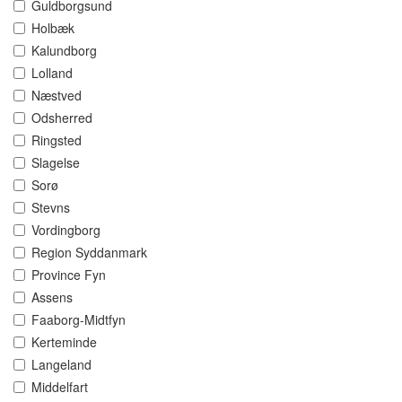
Guldborgsund
Holbæk
Kalundborg
Lolland
Næstved
Odsherred
Ringsted
Slagelse
Sorø
Stevns
Vordingborg
Region Syddanmark
Province Fyn
Assens
Faaborg-Midtfyn
Kerteminde
Langeland
Middelfart