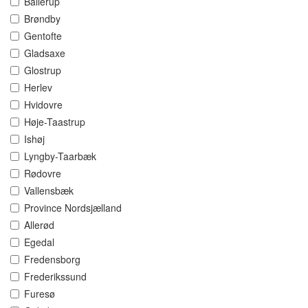
Ballerup
Brøndby
Gentofte
Gladsaxe
Glostrup
Herlev
Hvidovre
Høje-Taastrup
Ishøj
Lyngby-Taarbæk
Rødovre
Vallensbæk
Province Nordsjælland
Allerød
Egedal
Fredensborg
Frederikssund
Furesø