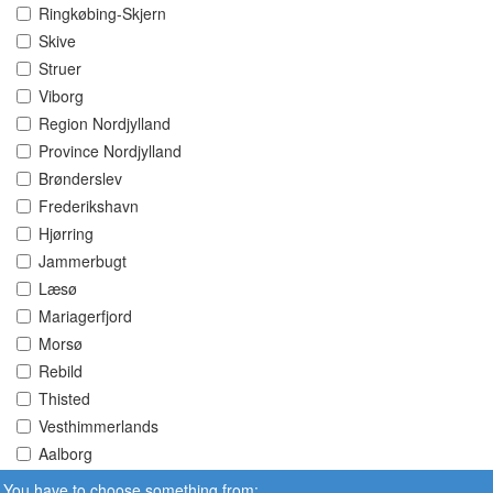
Ringkøbing-Skjern
Skive
Struer
Viborg
Region Nordjylland
Province Nordjylland
Brønderslev
Frederikshavn
Hjørring
Jammerbugt
Læsø
Mariagerfjord
Morsø
Rebild
Thisted
Vesthimmerlands
Aalborg
You have to choose something from: