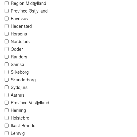
Region Midtjylland
Province Østjylland
Favrskov
Hedensted
Horsens
Norddjurs
Odder
Randers
Samsø
Silkeborg
Skanderborg
Syddjurs
Aarhus
Province Vestjylland
Herning
Holstebro
Ikast-Brande
Lemvig