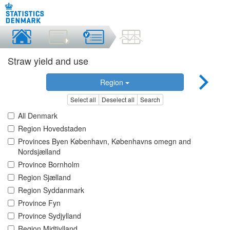
Straw yield and use
Region
Select all
Deselect all
Search
All Denmark
Region Hovedstaden
Provinces Byen København, Københavns omegn and
Nordsjælland
Province Bornholm
Region Sjælland
Region Syddanmark
Province Fyn
Province Sydjylland
Region Midtjylland