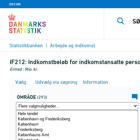
DST.DK
Statistikbanken
Arbejde og indkomst
IF212:
Indkomstbeløb for indkomstansatte perso
Enhed : Mio. kr.
Vælg
Udvælg via søgning
Information
OMRÅDE
(293)