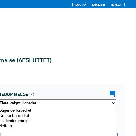
LOG PÅ
ENGLISH
HJÆLP
ømmelse (AFSLUTTET)
BEDØMMELSE
(4)