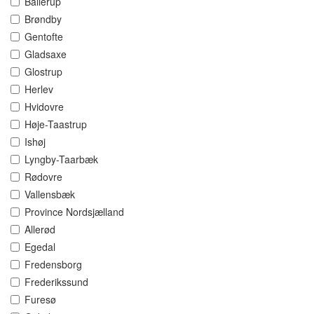
Ballerup
Brøndby
Gentofte
Gladsaxe
Glostrup
Herlev
Hvidovre
Høje-Taastrup
Ishøj
Lyngby-Taarbæk
Rødovre
Vallensbæk
Province Nordsjælland
Allerød
Egedal
Fredensborg
Frederikssund
Furesø