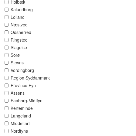
Holbæk
Kalundborg
Lolland
Næstved
Odsherred
Ringsted
Slagelse
Sorø
Stevns
Vordingborg
Region Syddanmark
Province Fyn
Assens
Faaborg-Midtfyn
Kerteminde
Langeland
Middelfart
Nordfyns