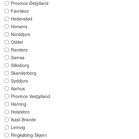
Province Østjylland
Favrskov
Hedensted
Horsens
Norddjurs
Odder
Randers
Samsø
Silkeborg
Skanderborg
Syddjurs
Aarhus
Province Vestjylland
Herning
Holstebro
Ikast-Brande
Lemvig
Ringkøbing-Skjern