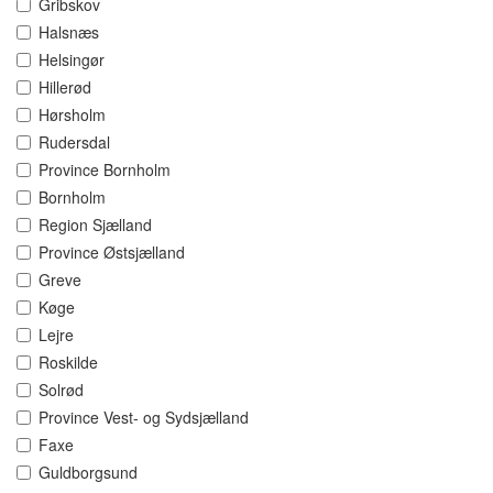
Gribskov
Halsnæs
Helsingør
Hillerød
Hørsholm
Rudersdal
Province Bornholm
Bornholm
Region Sjælland
Province Østsjælland
Greve
Køge
Lejre
Roskilde
Solrød
Province Vest- og Sydsjælland
Faxe
Guldborgsund