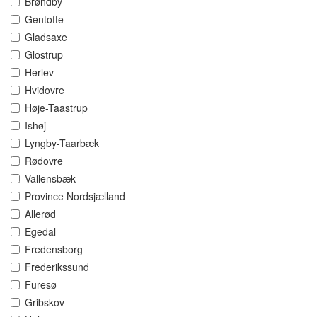
Brøndby
Gentofte
Gladsaxe
Glostrup
Herlev
Hvidovre
Høje-Taastrup
Ishøj
Lyngby-Taarbæk
Rødovre
Vallensbæk
Province Nordsjælland
Allerød
Egedal
Fredensborg
Frederikssund
Furesø
Gribskov