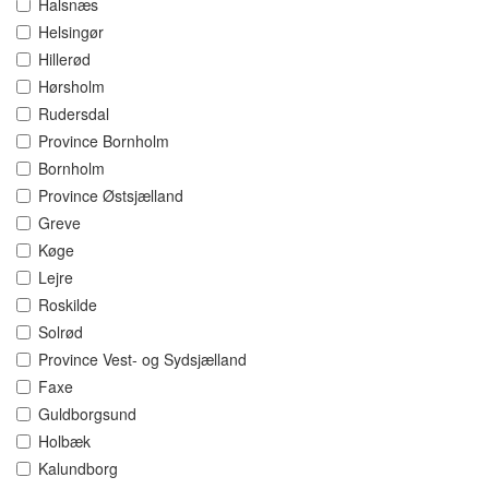
Halsnæs
Helsingør
Hillerød
Hørsholm
Rudersdal
Province Bornholm
Bornholm
Province Østsjælland
Greve
Køge
Lejre
Roskilde
Solrød
Province Vest- og Sydsjælland
Faxe
Guldborgsund
Holbæk
Kalundborg