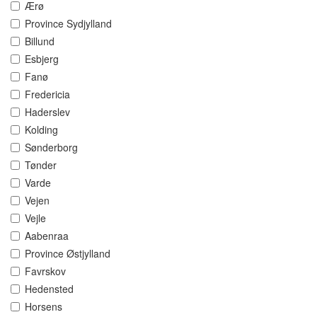
Ærø
Province Sydjylland
Billund
Esbjerg
Fanø
Fredericia
Haderslev
Kolding
Sønderborg
Tønder
Varde
Vejen
Vejle
Aabenraa
Province Østjylland
Favrskov
Hedensted
Horsens