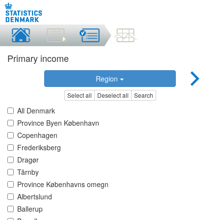
Primary income
Region
Select all
Deselect all
Search
All Denmark
Province Byen København
Copenhagen
Frederiksberg
Dragør
Tårnby
Province Københavns omegn
Albertslund
Ballerup