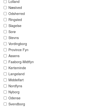
Lolland
Næstved
Odsherred
Ringsted
Slagelse
Sorø
Stevns
Vordingborg
Province Fyn
Assens
Faaborg-Midtfyn
Kerteminde
Langeland
Middelfart
Nordfyns
Nyborg
Odense
Svendborg