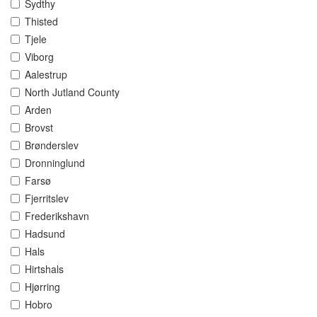
Sydthy
Thisted
Tjele
Viborg
Aalestrup
North Jutland County
Arden
Brovst
Brønderslev
Dronninglund
Farsø
Fjerritslev
Frederikshavn
Hadsund
Hals
Hirtshals
Hjørring
Hobro