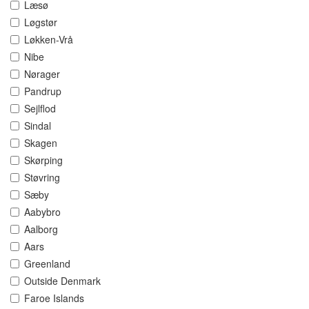
Læsø
Løgstør
Løkken-Vrå
Nibe
Nørager
Pandrup
Sejlflod
Sindal
Skagen
Skørping
Støvring
Sæby
Aabybro
Aalborg
Aars
Greenland
Outside Denmark
Faroe Islands