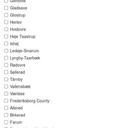
Gentofte
Gladsaxe
Glostrup
Herlev
Hvidovre
Høje Taastrup
Ishøj
Ledøje-Smørum
Lyngby-Taarbæk
Rødovre
Søllerød
Tårnby
Vallensbæk
Værløse
Frederiksborg County
Allerød
Birkerød
Farum