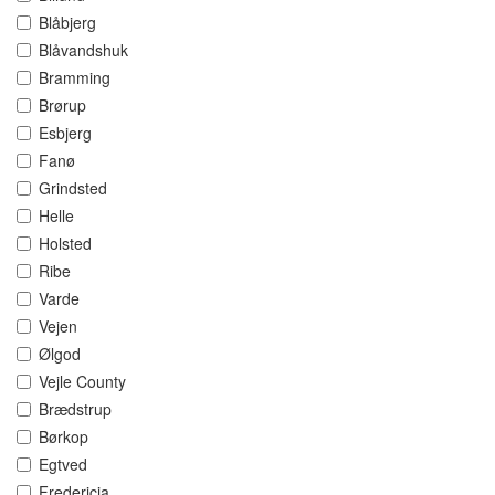
Blåbjerg
Blåvandshuk
Bramming
Brørup
Esbjerg
Fanø
Grindsted
Helle
Holsted
Ribe
Varde
Vejen
Ølgod
Vejle County
Brædstrup
Børkop
Egtved
Fredericia