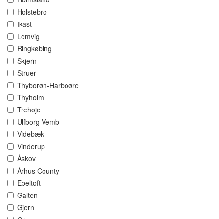
Holstebro
Ikast
Lemvig
Ringkøbing
Skjern
Struer
Thyborøn-Harboøre
Thyholm
Trehøje
Ulfborg-Vemb
Videbæk
Vinderup
Åskov
Århus County
Ebeltoft
Galten
Gjern