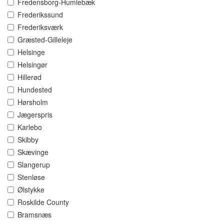
Fredensborg-Humlebæk
Frederikssund
Frederiksværk
Græsted-Gilleleje
Helsinge
Helsingør
Hillerød
Hundested
Hørsholm
Jægerspris
Karlebo
Skibby
Skævinge
Slangerup
Stenløse
Ølstykke
Roskilde County
Bramsnæs