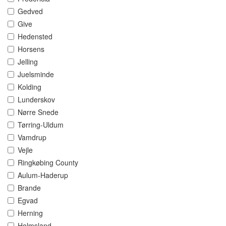
Gedved
Give
Hedensted
Horsens
Jelling
Juelsminde
Kolding
Lunderskov
Nørre Snede
Tørring-Uldum
Vamdrup
Vejle
Ringkøbing County
Aulum-Haderup
Brande
Egvad
Herning
Holmsland