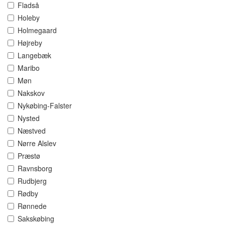
Fladså
Holeby
Holmegaard
Højreby
Langebæk
Maribo
Møn
Nakskov
Nykøbing-Falster
Nysted
Næstved
Nørre Alslev
Præstø
Ravnsborg
Rudbjerg
Rødby
Rønnede
Sakskøbing