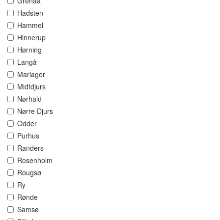
Grenaa
Hadsten
Hammel
Hinnerup
Hørning
Langå
Mariager
Midtdjurs
Nørhald
Nørre Djurs
Odder
Purhus
Randers
Rosenholm
Rougsø
Ry
Rønde
Samsø