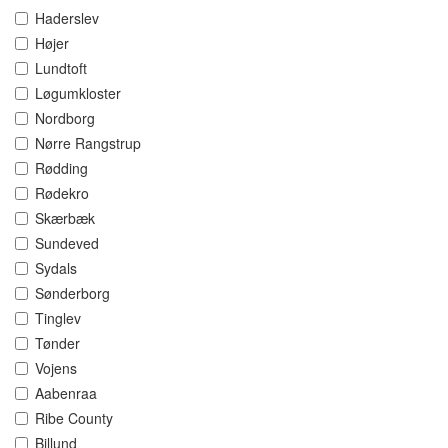
Haderslev
Højer
Lundtoft
Løgumkloster
Nordborg
Nørre Rangstrup
Rødding
Rødekro
Skærbæk
Sundeved
Sydals
Sønderborg
Tinglev
Tønder
Vojens
Aabenraa
Ribe County
Billund