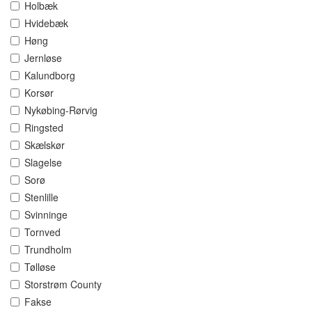
Holbæk
Hvidebæk
Høng
Jernløse
Kalundborg
Korsør
Nykøbing-Rørvig
Ringsted
Skælskør
Slagelse
Sorø
Stenlille
Svinninge
Tornved
Trundholm
Tølløse
Storstrøm County
Fakse