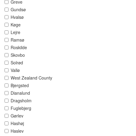
Greve
Gundsø
Hvalsø
Køge
Lejre
Ramsø
Roskilde
Skovbo
Solrød
Vallø
West Zealand County
Bjergsted
Dianalund
Dragsholm
Fuglebjerg
Gørlev
Hashøj
Haslev