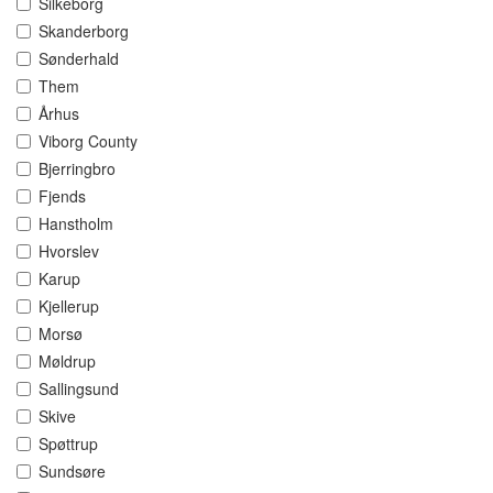
Silkeborg
Skanderborg
Sønderhald
Them
Århus
Viborg County
Bjerringbro
Fjends
Hanstholm
Hvorslev
Karup
Kjellerup
Morsø
Møldrup
Sallingsund
Skive
Spøttrup
Sundsøre