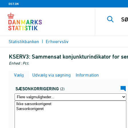
DST.DK
Statistikbanken
Erhvervsliv
KSERV3:
Sammensat konjunkturindikator for se
Enhed : Pct.
Vælg
Udvælg via søgning
Information
SÆSONKORRIGERING
(2)