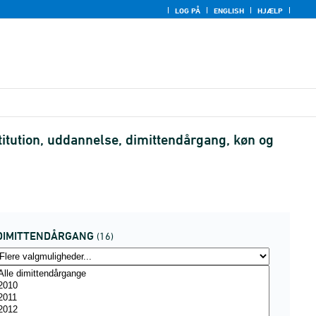
LOG PÅ
ENGLISH
HJÆLP
itution, uddannelse, dimittendårgang, køn og
DIMITTENDÅRGANG
(16)