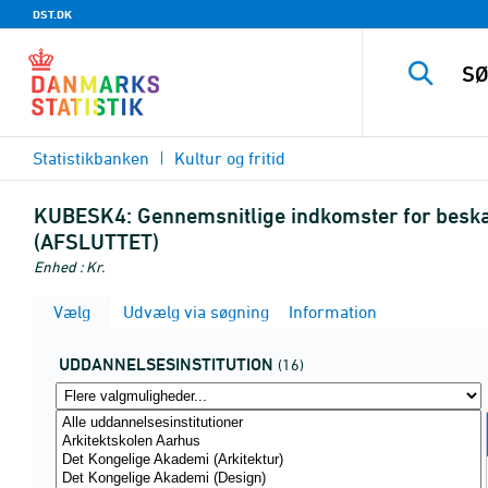
DST.DK
Statistikbanken
Kultur og fritid
KUBESK4:
Gennemsnitlige indkomster for beskæf
(AFSLUTTET)
Enhed : Kr.
Vælg
Udvælg via søgning
Information
UDDANNELSESINSTITUTION
(16)