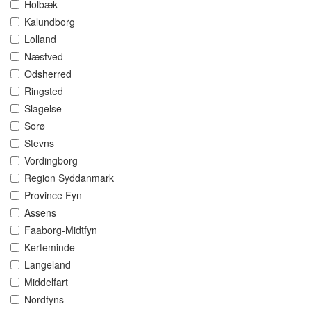
Holbæk
Kalundborg
Lolland
Næstved
Odsherred
Ringsted
Slagelse
Sorø
Stevns
Vordingborg
Region Syddanmark
Province Fyn
Assens
Faaborg-Midtfyn
Kerteminde
Langeland
Middelfart
Nordfyns