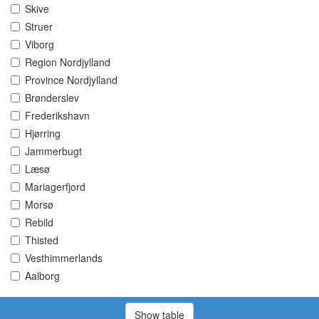
Skive
Struer
Viborg
Region Nordjylland
Province Nordjylland
Brønderslev
Frederikshavn
Hjørring
Jammerbugt
Læsø
Mariagerfjord
Morsø
Rebild
Thisted
Vesthimmerlands
Aalborg
Show table