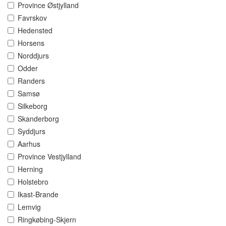
Province Østjylland
Favrskov
Hedensted
Horsens
Norddjurs
Odder
Randers
Samsø
Silkeborg
Skanderborg
Syddjurs
Aarhus
Province Vestjylland
Herning
Holstebro
Ikast-Brande
Lemvig
Ringkøbing-Skjern