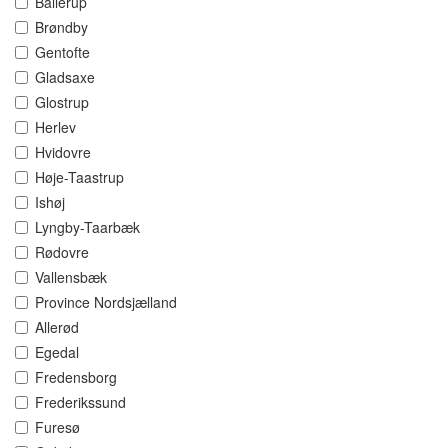
Ballerup
Brøndby
Gentofte
Gladsaxe
Glostrup
Herlev
Hvidovre
Høje-Taastrup
Ishøj
Lyngby-Taarbæk
Rødovre
Vallensbæk
Province Nordsjælland
Allerød
Egedal
Fredensborg
Frederikssund
Furesø