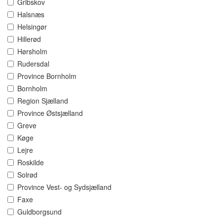
Gribskov
Halsnæs
Helsingør
Hillerød
Hørsholm
Rudersdal
Province Bornholm
Bornholm
Region Sjælland
Province Østsjælland
Greve
Køge
Lejre
Roskilde
Solrød
Province Vest- og Sydsjælland
Faxe
Guldborgsund