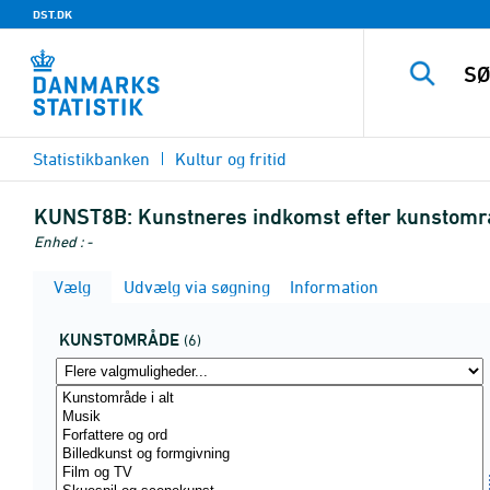
DST.DK
Statistikbanken
Kultur og fritid
KUNST8B:
Kunstneres indkomst efter kunstområ
Enhed : -
Vælg
Udvælg via søgning
Information
KUNSTOMRÅDE
(6)