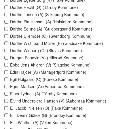
Dorthe Egede Borg (V) (Faxe Kommune)
Dorthe Hecht (Ø) (Tårnby Kommune)
Dorthe Jensen (A) (Silkeborg Kommune)
Dorthe Pia Hansen (A) (Holstebro Kommune)
Dorthe Sølling (A) (Guldborgsund Kommune)
Dorthe Ullemose (O) (Svendborg Kommune)
Dorthe Wichmand Müller (F) (Gladsaxe Kommune)
Dorthe Winberg (C) (Stevns Kommune)
Dragan Popovic (V) (Hillerød Kommune)
Ebbe Jens Ahlgren (V) (Slagelse Kommune)
Edin Hajder (A) (Mariagerfjord Kommune)
Egil Hulgaard (C) (Furesø Kommune)
Egon Madsen (A) (Aabenraa Kommune)
Einer Lyduch (A) (Tårnby Kommune)
Eivind Underbjerg Hansen (V) (Aabenraa Kommune)
Eli Jacobi Nielsen (O) (Faxe Kommune)
Elif Demir Gökce (B) (Brøndby Kommune)
Elin Winther (A) (Vejen Kommune)