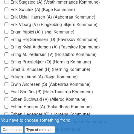
Erik Stagsted (A) (Vesthimmerlands Kommune)
Erik Swiatek (A) (Køge Kommune)
Erik Uldall Hansen (A) (Aabenraa Kommune)
Erik Viborg (V) (Ringkøbing-Skjern Kommune)
Erkan Yapici (A) (Ishøj Kommune)
Erling Høj Sørensen (D) (Favrskov Kommune)
Erling Kvist Andersen (A) (Favrskov Kommune)
Erling M. Pedersen (V) (Holstebro Kommune)
Erling Præstekjær (O) (Herning Kommune)
Ernst B. Knudsen (H) (Herning Kommune)
Ertugrul Vural (A) (Køge Kommune)
Erwin Andresen (S) (Aabenraa Kommune)
Esat Sentürk (B) (Høje-Taastrup Kommune)
Esben Buchwald (V) (Allerød Kommune)
Esben Hansen (A) (Kalundborg Kommune)
Esben Hedeager (C) (Horsens Kommune)
You have to choose something from:
Eskild Sloth Andersen (A) (Brønderslev Kommune)
Ester Due (K) (Hedensted Kommune)
Candidates
Type of vote cast