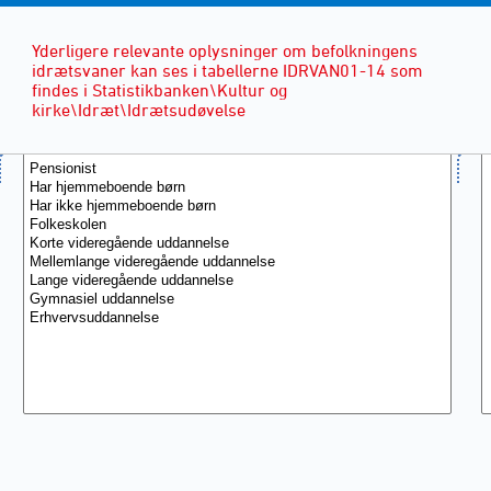
Yderligere relevante oplysninger om befolkningens
idrætsvaner kan ses i tabellerne IDRVAN01-14 som
findes i Statistikbanken\Kultur og
kirke\Idræt\Idrætsudøvelse