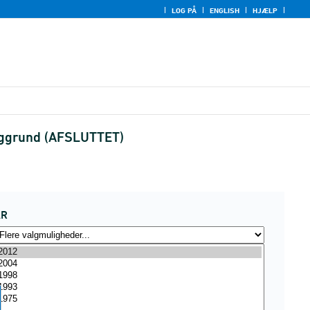
LOG PÅ
ENGLISH
HJÆLP
 baggrund (AFSLUTTET)
ÅR