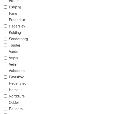
Billund
Esbjerg
Fanø
Fredericia
Haderslev
Kolding
Sønderborg
Tønder
Varde
Vejen
Vejle
Aabenraa
Favrskov
Hedensted
Horsens
Norddjurs
Odder
Randers