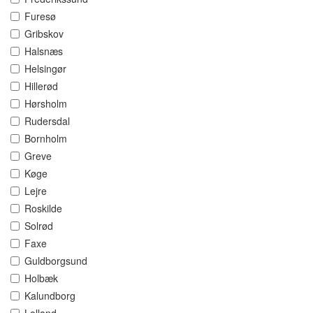
Furesø
Gribskov
Halsnæs
Helsingør
Hillerød
Hørsholm
Rudersdal
Bornholm
Greve
Køge
Lejre
Roskilde
Solrød
Faxe
Guldborgsund
Holbæk
Kalundborg