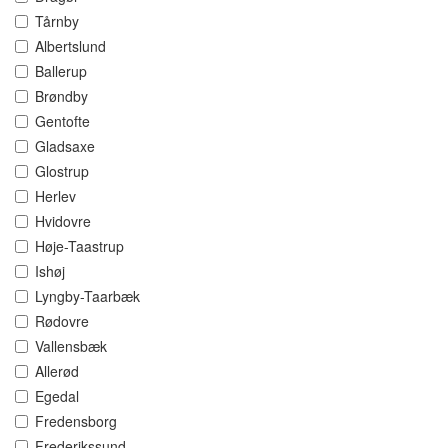
Tårnby
Albertslund
Ballerup
Brøndby
Gentofte
Gladsaxe
Glostrup
Herlev
Hvidovre
Høje-Taastrup
Ishøj
Lyngby-Taarbæk
Rødovre
Vallensbæk
Allerød
Egedal
Fredensborg
Frederikssund