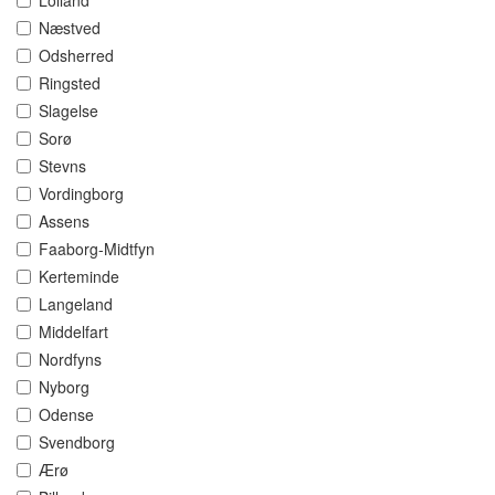
Lolland
Næstved
Odsherred
Ringsted
Slagelse
Sorø
Stevns
Vordingborg
Assens
Faaborg-Midtfyn
Kerteminde
Langeland
Middelfart
Nordfyns
Nyborg
Odense
Svendborg
Ærø