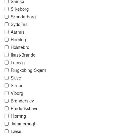
Samsø
Silkeborg
Skanderborg
Syddjurs
Aarhus
Herning
Holstebro
Ikast-Brande
Lemvig
Ringkøbing-Skjern
Skive
Struer
Viborg
Brønderslev
Frederikshavn
Hjørring
Jammerbugt
Læsø