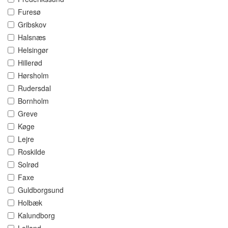
Furesø
Gribskov
Halsnæs
Helsingør
Hillerød
Hørsholm
Rudersdal
Bornholm
Greve
Køge
Lejre
Roskilde
Solrød
Faxe
Guldborgsund
Holbæk
Kalundborg