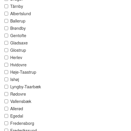
Tårnby
Albertslund
Ballerup
Brøndby
Gentofte
Gladsaxe
Glostrup
Herlev
Hvidovre
Høje-Taastrup
Ishøj
Lyngby-Taarbæk
Rødovre
Vallensbæk
Allerød
Egedal
Fredensborg
Frederikssund