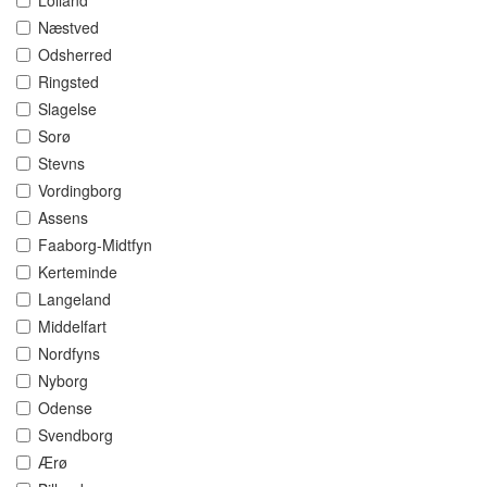
Lolland
Næstved
Odsherred
Ringsted
Slagelse
Sorø
Stevns
Vordingborg
Assens
Faaborg-Midtfyn
Kerteminde
Langeland
Middelfart
Nordfyns
Nyborg
Odense
Svendborg
Ærø