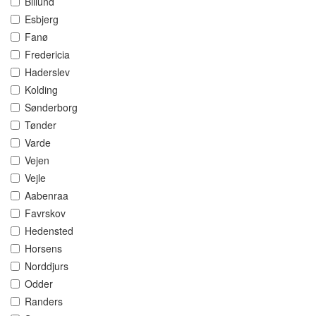
Billund
Esbjerg
Fanø
Fredericia
Haderslev
Kolding
Sønderborg
Tønder
Varde
Vejen
Vejle
Aabenraa
Favrskov
Hedensted
Horsens
Norddjurs
Odder
Randers