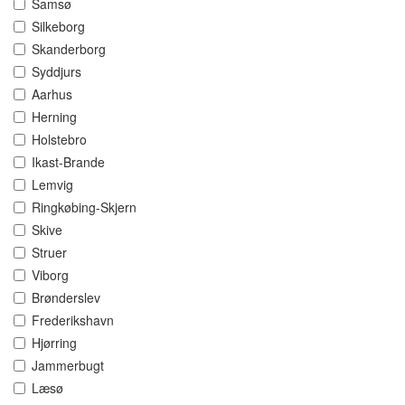
Samsø
Silkeborg
Skanderborg
Syddjurs
Aarhus
Herning
Holstebro
Ikast-Brande
Lemvig
Ringkøbing-Skjern
Skive
Struer
Viborg
Brønderslev
Frederikshavn
Hjørring
Jammerbugt
Læsø