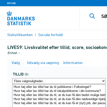
DST.DK
Statistikbanken
Sociale forhold
LIVES9:
Livskvalitet efter tillid, score, socioø
Enhed : -
Vælg
Udvælg via søgning
Information
TILLID
(5)