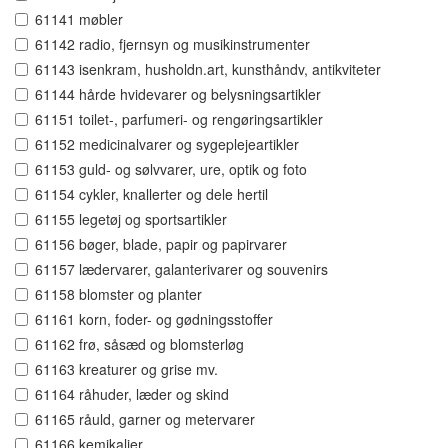
61141 møbler
61142 radio, fjernsyn og musikinstrumenter
61143 isenkram, husholdn.art, kunsthåndv, antikviteter
61144 hårde hvidevarer og belysningsartikler
61151 toilet-, parfumeri- og rengøringsartikler
61152 medicinalvarer og sygeplejeartikler
61153 guld- og sølvvarer, ure, optik og foto
61154 cykler, knallerter og dele hertil
61155 legetøj og sportsartikler
61156 bøger, blade, papir og papirvarer
61157 lædervarer, galanterivarer og souvenirs
61158 blomster og planter
61161 korn, foder- og gødningsstoffer
61162 frø, såsæd og blomsterløg
61163 kreaturer og grise mv.
61164 råhuder, læder og skind
61165 råuld, garner og metervarer
61166 kemikalier