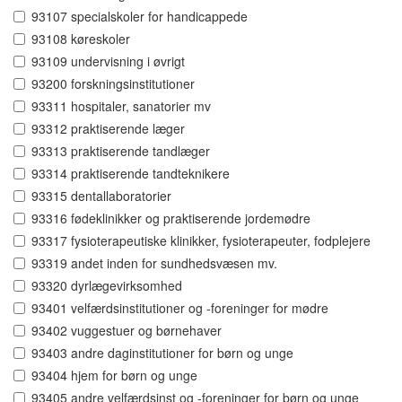
93107 specialskoler for handicappede
93108 køreskoler
93109 undervisning i øvrigt
93200 forskningsinstitutioner
93311 hospitaler, sanatorier mv
93312 praktiserende læger
93313 praktiserende tandlæger
93314 praktiserende tandteknikere
93315 dentallaboratorier
93316 fødeklinikker og praktiserende jordemødre
93317 fysioterapeutiske klinikker, fysioterapeuter, fodplejere
93319 andet inden for sundhedsvæsen mv.
93320 dyrlægevirksomhed
93401 velfærdsinstitutioner og -foreninger for mødre
93402 vuggestuer og børnehaver
93403 andre daginstitutioner for børn og unge
93404 hjem for børn og unge
93405 andre velfærdsinst og -foreninger for børn og unge