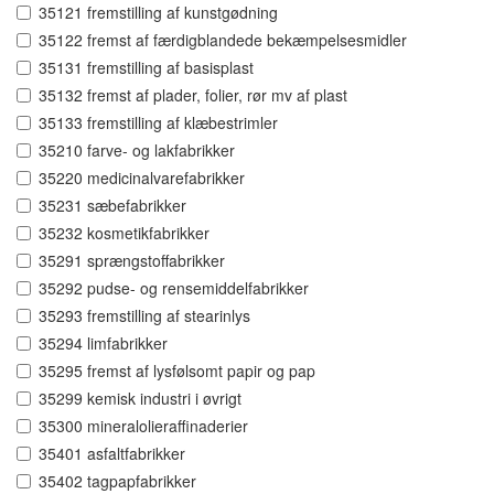
35121 fremstilling af kunstgødning
35122 fremst af færdigblandede bekæmpelsesmidler
35131 fremstilling af basisplast
35132 fremst af plader, folier, rør mv af plast
35133 fremstilling af klæbestrimler
35210 farve- og lakfabrikker
35220 medicinalvarefabrikker
35231 sæbefabrikker
35232 kosmetikfabrikker
35291 sprængstoffabrikker
35292 pudse- og rensemiddelfabrikker
35293 fremstilling af stearinlys
35294 limfabrikker
35295 fremst af lysfølsomt papir og pap
35299 kemisk industri i øvrigt
35300 mineralolieraffinaderier
35401 asfaltfabrikker
35402 tagpapfabrikker