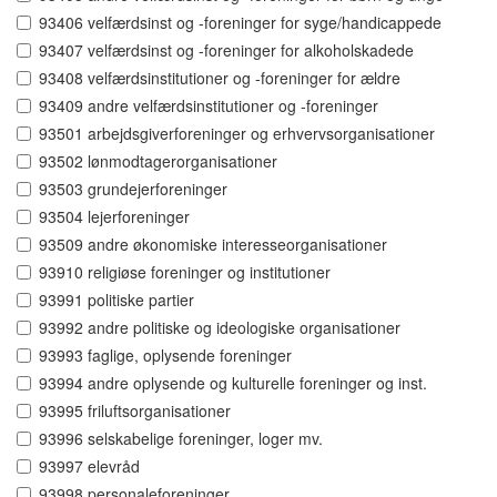
93406 velfærdsinst og -foreninger for syge/handicappede
93407 velfærdsinst og -foreninger for alkoholskadede
93408 velfærdsinstitutioner og -foreninger for ældre
93409 andre velfærdsinstitutioner og -foreninger
93501 arbejdsgiverforeninger og erhvervsorganisationer
93502 lønmodtagerorganisationer
93503 grundejerforeninger
93504 lejerforeninger
93509 andre økonomiske interesseorganisationer
93910 religiøse foreninger og institutioner
93991 politiske partier
93992 andre politiske og ideologiske organisationer
93993 faglige, oplysende foreninger
93994 andre oplysende og kulturelle foreninger og inst.
93995 friluftsorganisationer
93996 selskabelige foreninger, loger mv.
93997 elevråd
93998 personaleforeninger