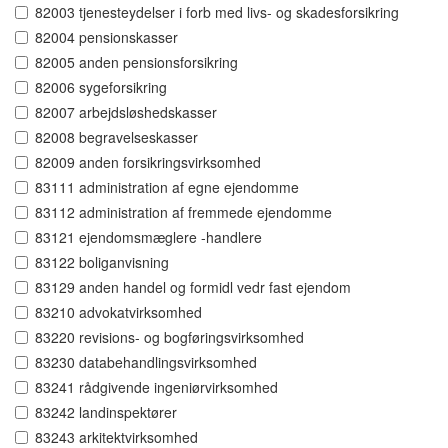
82003 tjenesteydelser i forb med livs- og skadesforsikring
82004 pensionskasser
82005 anden pensionsforsikring
82006 sygeforsikring
82007 arbejdsløshedskasser
82008 begravelseskasser
82009 anden forsikringsvirksomhed
83111 administration af egne ejendomme
83112 administration af fremmede ejendomme
83121 ejendomsmæglere -handlere
83122 boliganvisning
83129 anden handel og formidl vedr fast ejendom
83210 advokatvirksomhed
83220 revisions- og bogføringsvirksomhed
83230 databehandlingsvirksomhed
83241 rådgivende ingeniørvirksomhed
83242 landinspektører
83243 arkitektvirksomhed