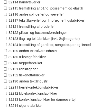
32114 håndvæverier
32115 fremstilling af bånd, possement og elastik
32116 andre spinderier og væverier
32117 tekstilfarverier og -imprægneringsfabrikker
32121 fremstilling af broderier
32122 plisse- og hussømsforretninger
32123 flag- og teltfabrikker (inkl. Sejlmagerier)
32124 fremstilling af gardiner, sengetæpper og linned
32129 anden tekstilvareindustri
32130 trikotagefabrikker
32140 tæppefabrikker
32151 rebslagerier
32152 fiskenetfabrikker
32190 anden textilindustri
32211 herrekonfektionsfabrikker
32212 kjolekonfektionsfabrikker
32213 konfektionsfabrikker for dameovertøj
32214 skjortefabrikker