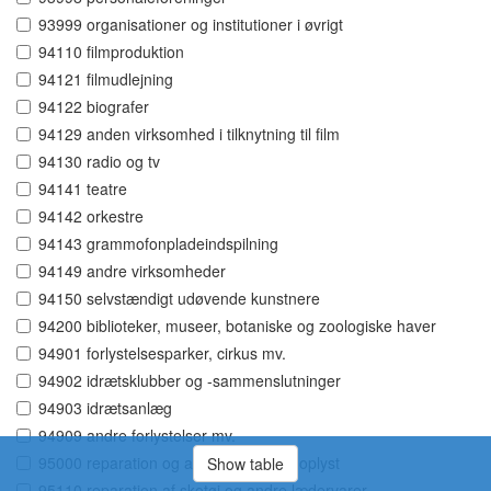
93999 organisationer og institutioner i øvrigt
94110 filmproduktion
94121 filmudlejning
94122 biografer
94129 anden virksomhed i tilknytning til film
94130 radio og tv
94141 teatre
94142 orkestre
94143 grammofonpladeindspilning
94149 andre virksomheder
94150 selvstændigt udøvende kunstnere
94200 biblioteker, museer, botaniske og zoologiske haver
94901 forlystelsesparker, cirkus mv.
94902 idrætsklubber og -sammenslutninger
94903 idrætsanlæg
94909 andre forlystelser mv.
95000 reparation og anden service, uoplyst
Show table
95110 reparation af skotøj og andre lædervarer