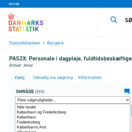
DST.DK
Statistikbanken
Borgere
PAS2X:
Personale i dagpleje, fuldtidsbeskæftig
Enhed : Antal
Vælg
Udvælg via søgning
Information
OMRÅDE
(293)