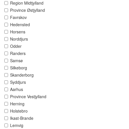
Region Midtjylland
Province Østjylland
Favrskov
Hedensted
Horsens
Norddjurs
Odder
Randers
Samsø
Silkeborg
Skanderborg
Syddjurs
Aarhus
Province Vestjylland
Herning
Holstebro
Ikast-Brande
Lemvig