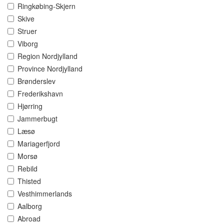
Ringkøbing-Skjern
Skive
Struer
Viborg
Region Nordjylland
Province Nordjylland
Brønderslev
Frederikshavn
Hjørring
Jammerbugt
Læsø
Mariagerfjord
Morsø
Rebild
Thisted
Vesthimmerlands
Aalborg
Abroad