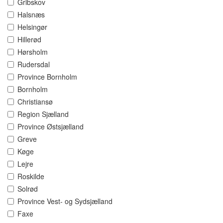
Gribskov
Halsnæs
Helsingør
Hillerød
Hørsholm
Rudersdal
Province Bornholm
Bornholm
Christiansø
Region Sjælland
Province Østsjælland
Greve
Køge
Lejre
Roskilde
Solrød
Province Vest- og Sydsjælland
Faxe