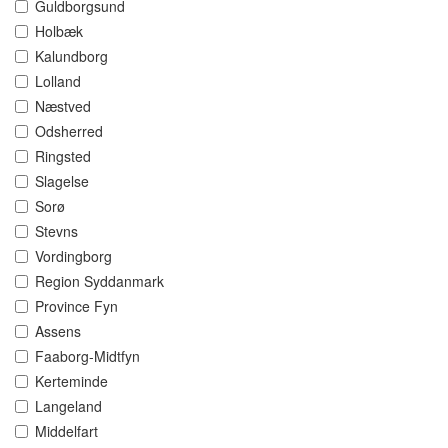
Guldborgsund
Holbæk
Kalundborg
Lolland
Næstved
Odsherred
Ringsted
Slagelse
Sorø
Stevns
Vordingborg
Region Syddanmark
Province Fyn
Assens
Faaborg-Midtfyn
Kerteminde
Langeland
Middelfart