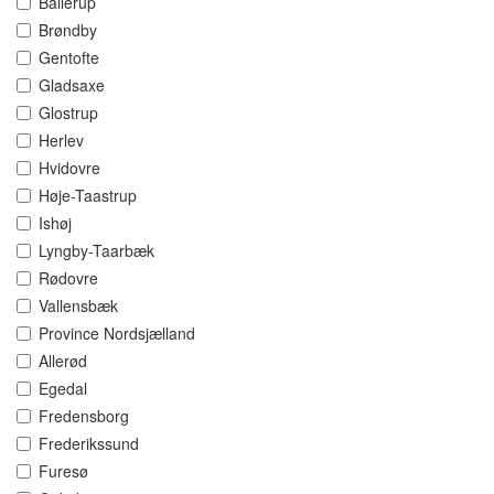
Ballerup
Brøndby
Gentofte
Gladsaxe
Glostrup
Herlev
Hvidovre
Høje-Taastrup
Ishøj
Lyngby-Taarbæk
Rødovre
Vallensbæk
Province Nordsjælland
Allerød
Egedal
Fredensborg
Frederikssund
Furesø