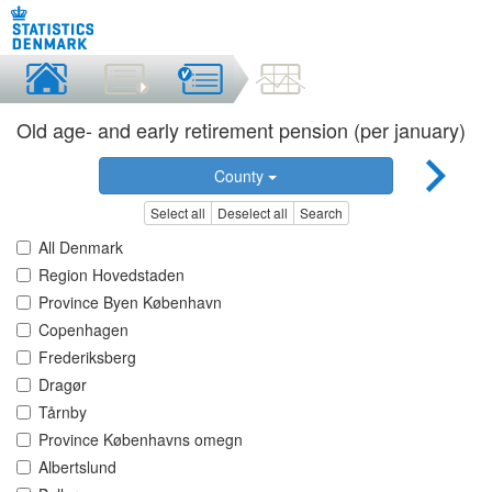
Old age- and early retirement pension (per january)
County
Select all
Deselect all
Search
All Denmark
Region Hovedstaden
Province Byen København
Copenhagen
Frederiksberg
Dragør
Tårnby
Province Københavns omegn
Albertslund