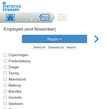
Employed (end November)
Region
Select all
Deselect all
Search
Copenhagen
Frederiksberg
Dragør
Tårnby
Albertslund
Ballerup
Brøndby
Gentofte
Gladsaxe