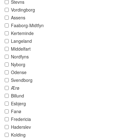
Stevns
Vordingborg
Assens
Faaborg-Midtfyn
Kerteminde
Langeland
Middelfart
Nordfyns
Nyborg
Odense
Svendborg
Ærø
Billund
Esbjerg
Fanø
Fredericia
Haderslev
Kolding