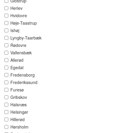
Glostrup
Herlev
Hvidovre
Høje-Taastrup
Ishøj
Lyngby-Taarbæk
Rødovre
Vallensbæk
Allerød
Egedal
Fredensborg
Frederikssund
Furesø
Gribskov
Halsnæs
Helsingør
Hillerød
Hørsholm