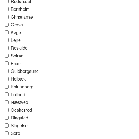
Rudersdal
Bornholm
Christiansø
Greve
Køge
Lejre
Roskilde
Solrød
Faxe
Guldborgsund
Holbæk
Kalundborg
Lolland
Næstved
Odsherred
Ringsted
Slagelse
Sorø