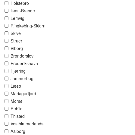
Holstebro
Ikast-Brande
Lemvig
Ringkøbing-Skjern
Skive
Struer
Viborg
Brønderslev
Frederikshavn
Hjørring
Jammerbugt
Læsø
Mariagerfjord
Morsø
Rebild
Thisted
Vesthimmerlands
Aalborg